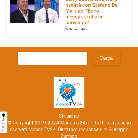
rivalità con Stefano De
Martino: “Ecco i
messaggi che ci
scriviamo”
29 Gennaio 2026
Ricerca
per:
Chi siamo
Privacy
© Copyright 2019-2024 Mondotv24.it - Tutti i diritti sono
riservati MondoTV24. Direttore responsabile: Giuseppe
Currado