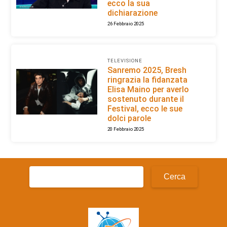
ecco la sua
dichiarazione
26 Febbraio 2025
TELEVISIONE
Sanremo 2025, Bresh
ringrazia la fidanzata
Elisa Maino per averlo
sostenuto durante il
Festival, ecco le sue
dolci parole
20 Febbraio 2025
Ricerca
per: