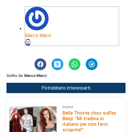
Marco Macri
Scritto da
Marco Macri
Potrebbero interessarti
GOSSIP
Bella Thorne choc sull’ex
Benji: “Mi tradiva in
italiano per non farsi
scoprire!”