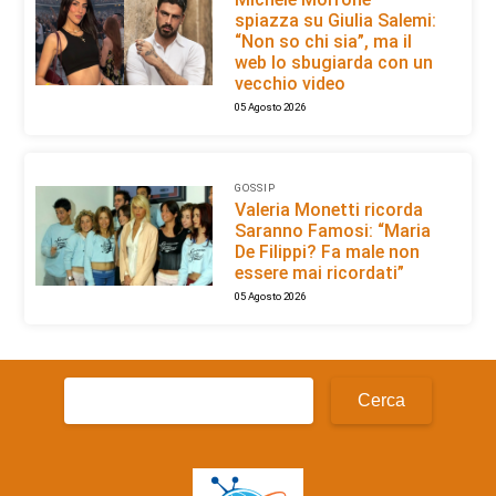
spiazza su Giulia Salemi:
“Non so chi sia”, ma il
web lo sbugiarda con un
vecchio video
05 Agosto 2026
GOSSIP
Valeria Monetti ricorda
Saranno Famosi: “Maria
De Filippi? Fa male non
essere mai ricordati”
05 Agosto 2026
Ricerca
per: