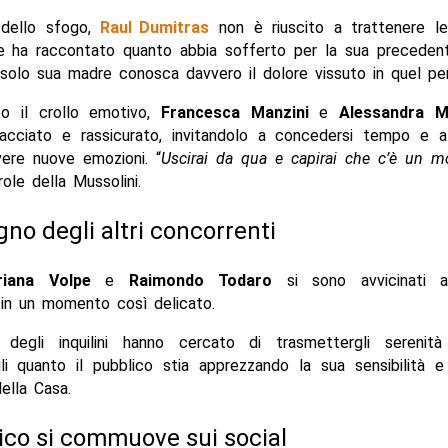
 dello sfogo,
Raul Dumitras
non è riuscito a trattenere le 
e ha raccontato quanto abbia sofferto per la sua precedent
solo sua madre conosca davvero il dolore vissuto in quel per
o il crollo emotivo,
Francesca Manzini
e
Alessandra M
acciato e rassicurato, invitandolo a concedersi tempo e 
vere nuove emozioni. “
Uscirai da qua e capirai che c’è un m
role della Mussolini.
gno degli altri concorrenti
riana Volpe
e
Raimondo Todaro
si sono avvicinati 
 in un momento così delicato.
degli inquilini hanno cercato di trasmettergli serenità
li quanto il pubblico stia apprezzando la sua sensibilità e
della Casa.
lico si commuove sui social