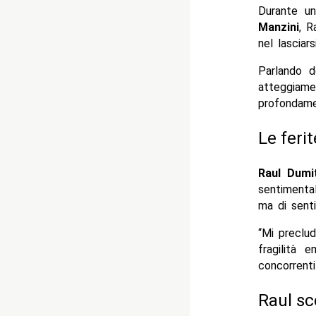
Durante u
Manzini
, R
nel lasciars
Parlando 
atteggiam
profondame
Le ferit
Raul Dumi
sentimenta
ma di senti
“Mi preclu
fragilità
concorrenti
Raul sc