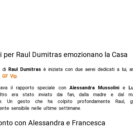
ei per Raul Dumitras
emozionano la Casa
a di
Raul Dumitras
è iniziata con due aerei dedicati a lui, ar
l
GF Vip
.
rava il rapporto speciale con
Alessandra Mussolini
e
L
altro era stato inviato dai fan, dalla madre e dal m
te. Un gesto che ha colpito profondamente Raul, g
ente sensibile nelle ultime settimane.
ronto con Alessandra e Francesca