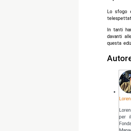
Lo sfogo
telespettat
In tanti ha
davanti al
questa edi
Autor
Loren
Loren
per i
Fonda
Manag