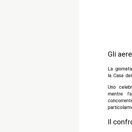
Gli aer
La giornat
la Casa de
Uno celeb
mentre l’
concorren
particolarm
Il conf