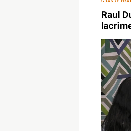
GRANDE FRA
Raul Du
lacrime