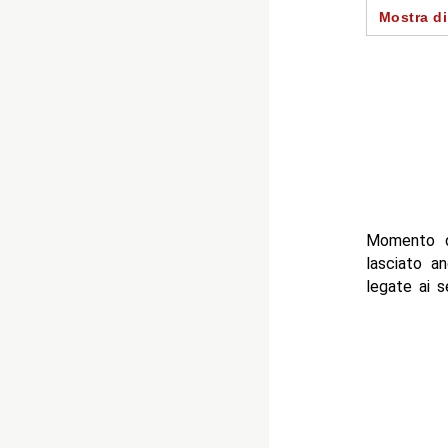
-- Raul sc
Mostra di
-- Il soste
-- Il pubb
- Autore
Momento d
lasciato a
legate ai s