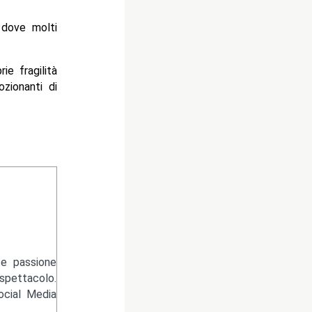
 dove molti
ie fragilità
zionanti di
te passione
pettacolo.
ocial Media