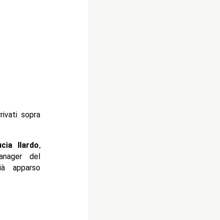
rivati sopra
ucia Ilardo
,
anager del
ià apparso