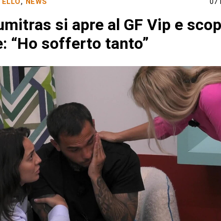
TELLO
,
NEWS
07
mitras si apre al GF Vip e scop
: “Ho sofferto tanto”