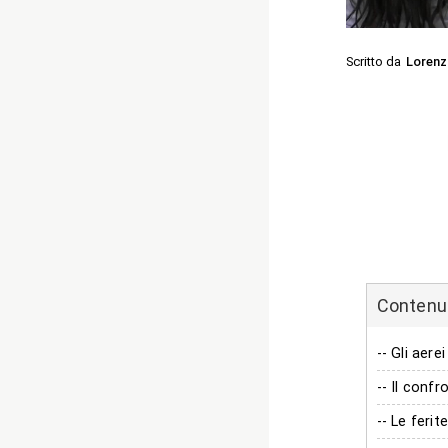
Scritto da
Lorenz
Contenuti
-- Gli aer
-- Il conf
-- Le ferit