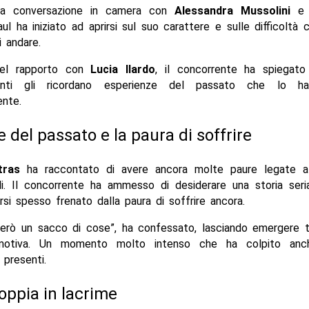
na conversazione in camera con
Alessandra Mussolini
aul ha iniziato ad aprirsi sul suo carattere e sulle difficoltà 
i andare.
del rapporto con
Lucia Ilardo
, il concorrente ha spiegato
enti gli ricordano esperienze del passato che lo ha
nte.
e del passato e la paura di soffrire
tras
ha raccontato di avere ancora molte paure legate all
li. Il concorrente ha ammesso di desiderare una storia seria
rsi spesso frenato dalla paura di soffrire ancora.
derò un sacco di cose”, ha confessato, lasciando emergere t
 emotiva. Un momento molto intenso che ha colpito anche
 presenti.
oppia in lacrime