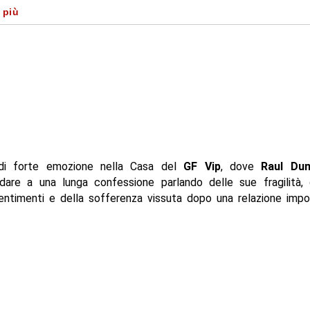
oppia in lacrime
 più
gno degli altri concorrenti
lico si commuove sui social
i forte emozione nella Casa del
GF Vip
, dove
Raul Dum
ndare a una lunga confessione parlando delle sue fragilità, 
entimenti e della sofferenza vissuta dopo una relazione impo