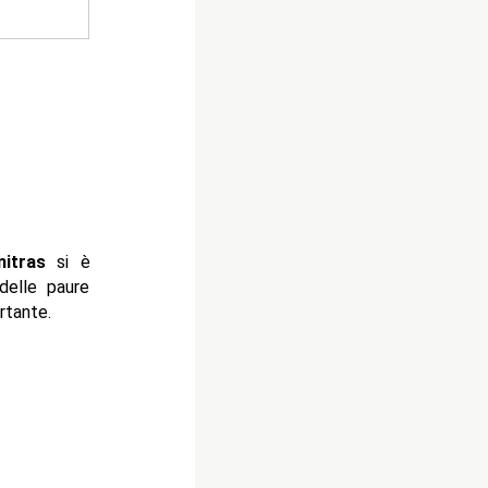
itras
si è
delle paure
rtante.