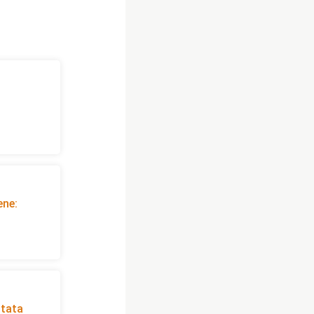
ene:
stata