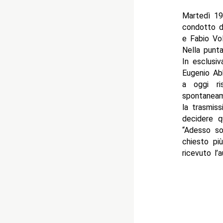
Martedì 19
condotto da
e Fabio Vol
Nella punta
In esclusiv
Eugenio Abb
a oggi ris
spontaneam
la trasmis
decidere q
“Adesso so
chiesto più
ricevuto l’a