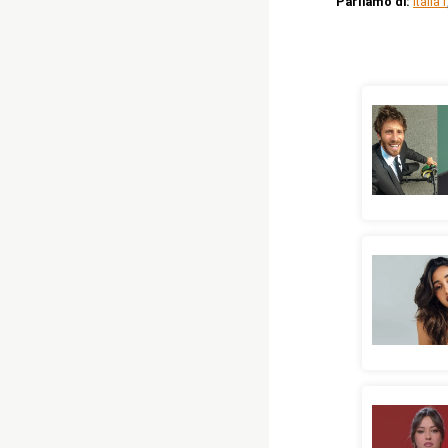
Parliamo di:
italia1