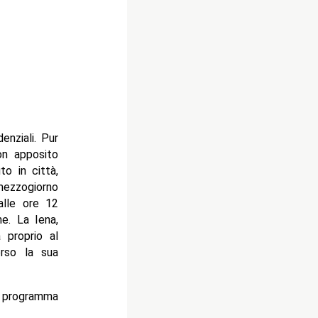
enziali. Pur
con apposito
to in città,
mezzogiorno
alle ore 12
ne. La Iena,
 proprio al
erso la sua
l programma