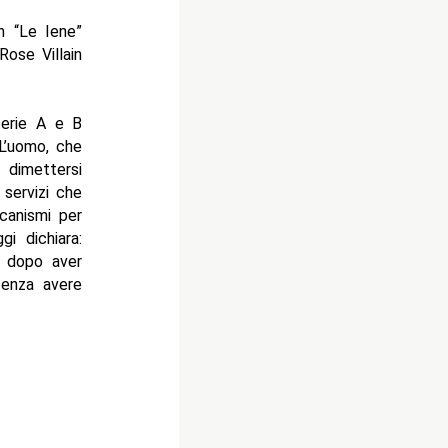
n “Le Iene”
Rose Villain
 serie A e B
 L’uomo, che
 dimettersi
servizi che
canismi per
i dichiara:
, dopo aver
 senza avere