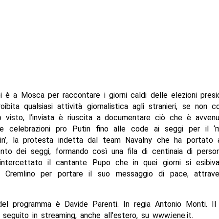
 è a Mosca per raccontare i giorni caldi delle elezioni presid
ibita qualsiasi attività giornalistica agli stranieri, se non 
 visto, l’inviata è riuscita a documentare ciò che è avvenu
e celebrazioni pro Putin fino alle code ai seggi per il ‘
in’, la protesta indetta dal team Navalny che ha portato 
ento dei seggi, formando così una fila di centinaia di perso
 intercettato il cantante Pupo che in quei giorni si esibiva
 Cremlino per portare il suo messaggio di pace, attrav
 del programma è Davide Parenti. In regia Antonio Monti. I
seguito in streaming, anche all’estero, su www.iene.it.