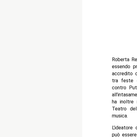
Roberta Rei
essendo pro
accredito o
tra feste 
contro Put
all’intasam
ha inoltre
Teatro del
musica.
L’ideatore
può essere 