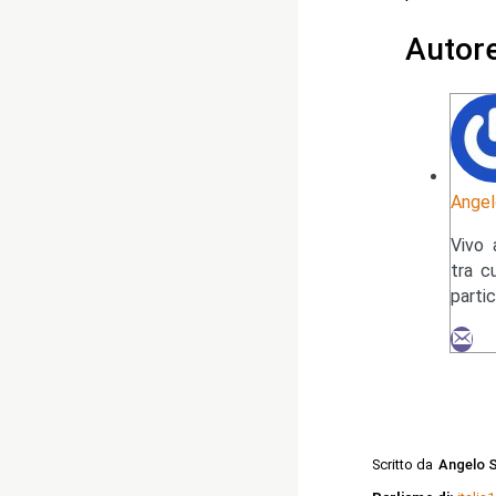
Autor
Angel
Vivo 
tra c
parti
Scritto da
Angelo S