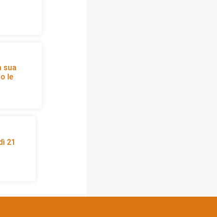
a sua
o le
dì 21