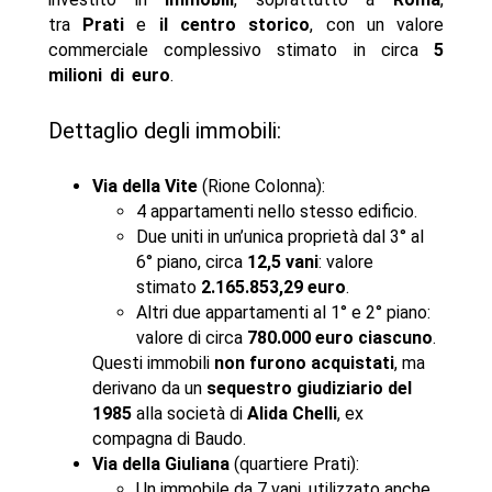
tra
Prati
e
il centro storico
, con un valore
commerciale complessivo stimato in circa
5
milioni di euro
.
Dettaglio degli immobili:
Via della Vite
(Rione Colonna):
4 appartamenti nello stesso edificio.
Due uniti in un’unica proprietà dal 3° al
6° piano, circa
12,5 vani
: valore
stimato
2.165.853,29 euro
.
Altri due appartamenti al 1° e 2° piano:
valore di circa
780.000 euro ciascuno
.
Questi immobili
non furono acquistati
, ma
derivano da un
sequestro giudiziario del
1985
alla società di
Alida Chelli
, ex
compagna di Baudo.
Via della Giuliana
(quartiere Prati):
Un immobile da 7 vani, utilizzato anche