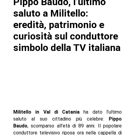
Pippo Baudo, l’ultimo
- Un’eredità culturale oltre quella economica
saluto a Militello:
- Autore
eredità, patrimonio e
curiosità sul conduttore
simbolo della TV italiana
Militello in Val di Catania
ha dato l’ultimo
saluto al suo cittadino più celebre:
Pippo
Baudo
, scomparso all’età di 89 anni. Il popolare
conduttore televisivo riposa ora nella cappella di