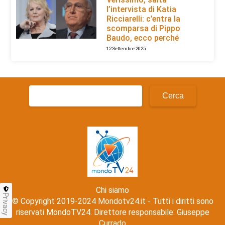
l’intervista di Katia
Ricciarelli: c’entra la
scomparsa di Pippo
Baudo, ecco perché
12 Settembre 2025
Ricerca
per:
Chi siamo
Privacy
© Copyright 2019-2024 Mondotv24.it - Tutti i diritti sono
riservati MondoTV24. Direttore responsabile: Giuseppe
Currado