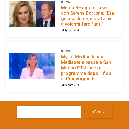
NEWS
Memo Remigi furioso
con Serena Bortone: “Era
gelosa di me, è stata lei
a volermi fare fuori”
04 Agosto 2026
NEWS
Myrta Merlino lascia
Mediaset e passa a San
Marino RTV: nuovo
programma dopo il flop
di Pomeriggio 5
04 Agosto 2026
Ricerca
per: