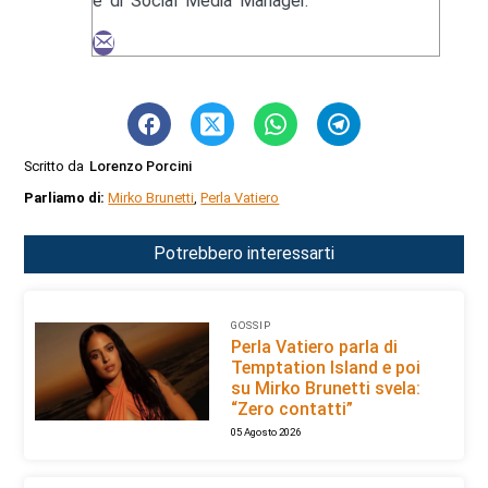
e di Social Media Manager.
Scritto da
Lorenzo Porcini
Parliamo di:
Mirko Brunetti
,
Perla Vatiero
Potrebbero interessarti
GOSSIP
Perla Vatiero parla di
Temptation Island e poi
su Mirko Brunetti svela:
“Zero contatti”
05 Agosto 2026