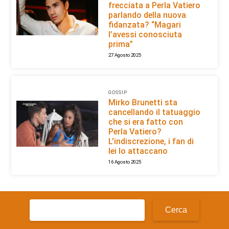
frecciata a Perla Vatiero
parlando della nuova
fidanzata? “Magari
l’avessi conosciuta
prima”
27 Agosto 2025
GOSSIP
Mirko Brunetti sta
cancellando il tatuaggio
che si era fatto con
Perla Vatiero?
L’indiscrezione, i fan di
lei lo attaccano
16 Agosto 2025
Ricerca
per: