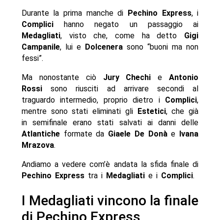
Durante la prima manche di
Pechino Express
, i
Complici
hanno negato un passaggio ai
Medagliati
, visto che, come ha detto
Gigi
Campanile
, lui e
Dolcenera
sono “buoni ma non
fessi”.
Ma nonostante ciò
Jury Chechi
e
Antonio
Rossi
sono riusciti ad arrivare secondi al
traguardo intermedio, proprio dietro i
Complici
,
mentre sono stati eliminati gli
Estetici
, che già
in semifinale erano stati salvati ai danni delle
Atlantiche
formate da
Giaele De Donà
e
Ivana
Mrazova
.
Andiamo a vedere com’è andata la sfida finale di
Pechino Express
tra i
Medagliati
e i
Complici
.
I Medagliati vincono la finale
di Pechino Express