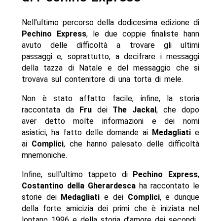
Nell’ultimo percorso della dodicesima edizione di
Pechino Express
, le due coppie finaliste hann
avuto delle difficoltà a trovare gli ultimi
passaggi e, soprattutto, a decifrare i messaggi
della tazza di Natale e del messaggio che si
trovava sul contenitore di una torta di mele.
Non è stato affatto facile, infine, la storia
raccontata da
Fru
dei
The Jackal
, che dopo
aver detto molte informazioni e dei nomi
asiatici, ha fatto delle domande ai
Medagliati
e
ai
Complici
, che hanno palesato delle difficoltà
mnemoniche.
Infine, sull’ultimo tappeto di
Pechino Express
,
Costantino della Gherardesca
ha raccontato le
storie dei
Medagliati
e dei
Complici
, e dunque
della forte amicizia dei primi che è iniziata nel
lontano 1996 e della storia d’amore dei secondi.