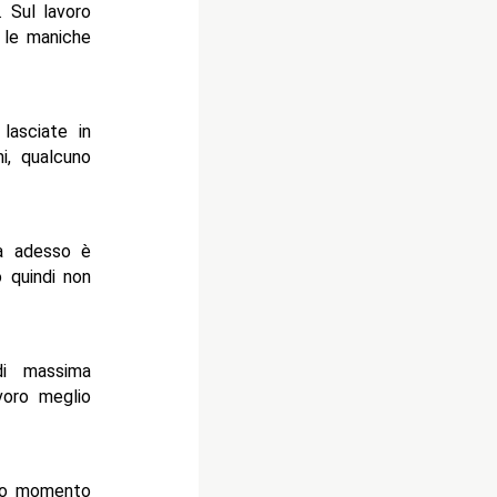
. Sul lavoro
 le maniche
 lasciate in
i, qualcuno
ma adesso è
o quindi non
di massima
voro meglio
esto momento