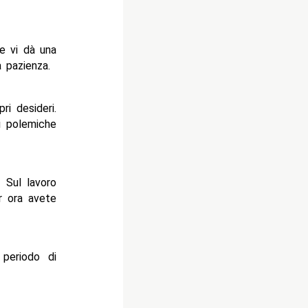
he vi dà una
à pazienza.
ri desideri.
i polemiche
 Sul lavoro
r ora avete
 periodo di