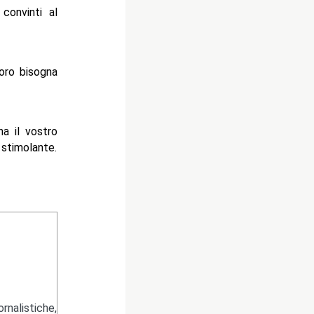
convinti al
voro bisogna
na il vostro
 stimolante.
nalistiche,