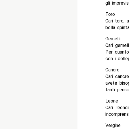
gli imprevis
Toro
Cari toro, 
bella spint
Gemelli
Cari gemell
Per quanto
con i colleg
Cancro
Cari cancr
avete biso
tanti pensie
Leone
Cari leonc
incomprensi
Vergine