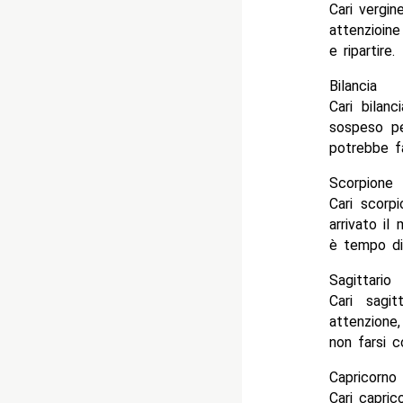
Cari vergin
attenzioin
e ripartire.
Bilancia
Cari bilanc
sospeso pe
potrebbe fa
Scorpione
Cari scorp
arrivato il
è tempo di 
Sagittario
Cari sagi
attenzione
non farsi c
Capricorno
Cari capric