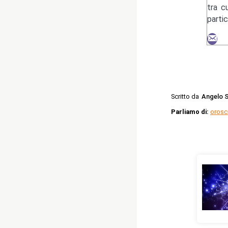
tra c
parti
Scritto da
Angelo S
Parliamo di:
orosc