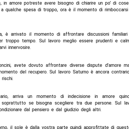
e, in amore potreste avere bisogno di chiarire un po’ di cose
e a qualche spesa di troppo, ora è il momento di rimboccarsi
ia, è arrivato il momento di affrontare discussioni familiari
r troppo tempo. Sul lavoro meglio essere prudenti e calm
rvi innervosire.
ioncini, avete dovuto affrontare diverse dispute d’amore 
 momento del recupero. Sul lavoro Saturno è ancora contrari
rischi.
ttario, arriva un momento di indecisione in amore quin
, soprattutto se bisogna scegliere tra due persone. Sul la
ondizionare dal pensiero e dal giudizio degli altri.
orno, il sole è dalla vostra parte quindi approfittate di qu