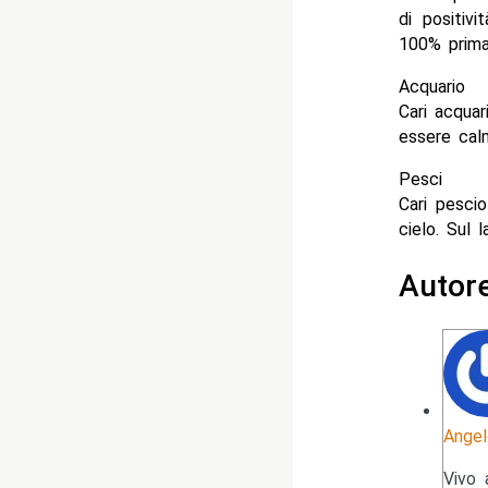
di positiv
100% prima 
Acquario
Cari acquar
essere calm
Pesci
Cari pescio
cielo. Sul 
Autor
Angel
Vivo 