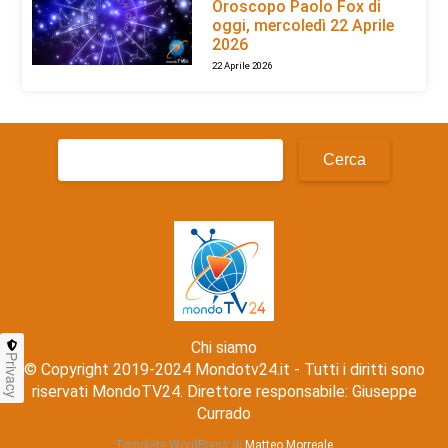
Oroscopo Paolo Fox di
oggi, mercoledì 22 Aprile
2026
22 Aprile 2026
Ricerca
per:
Chi siamo
Privacy
© Copyright 2019-2024 Mondotv24.it - Tutti i diritti sono
riservati MondoTV24. Direttore responsabile: Giuseppe
Currado
Template WordPress di
Matteo Morreale