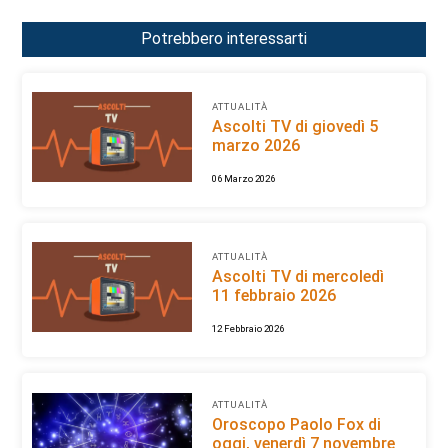
Potrebbero interessarti
ATTUALITÀ
Ascolti TV di giovedì 5
marzo 2026
06 Marzo 2026
ATTUALITÀ
Ascolti TV di mercoledì
11 febbraio 2026
12 Febbraio 2026
ATTUALITÀ
Oroscopo Paolo Fox di
oggi, venerdì 7 novembre