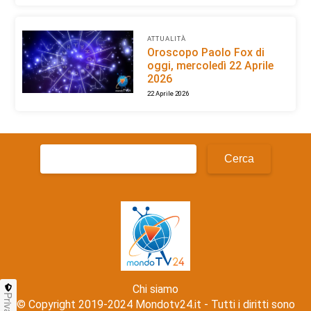
ATTUALITÀ
Oroscopo Paolo Fox di
oggi, mercoledì 22 Aprile
2026
22 Aprile 2026
Ricerca
per:
Chi siamo
Privacy
© Copyright 2019-2024 Mondotv24.it - Tutti i diritti sono