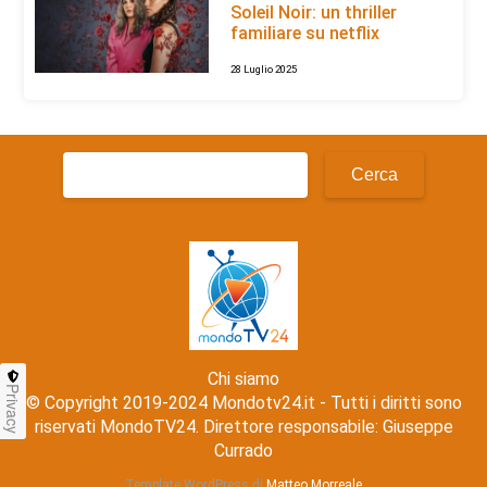
Soleil Noir: un thriller
familiare su netflix
28 Luglio 2025
Ricerca
per:
Chi siamo
Privacy
© Copyright 2019-2024 Mondotv24.it - Tutti i diritti sono
riservati MondoTV24. Direttore responsabile: Giuseppe
Currado
Template WordPress di
Matteo Morreale