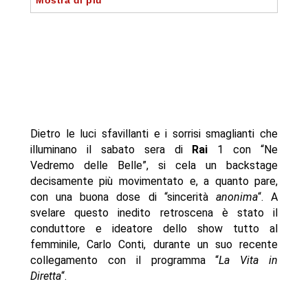
Mostra di più
- Ne vedremo delle belle: L’urna
- Cosa succederà nella puntata di sabato sera
- Autore
Dietro le luci sfavillanti e i sorrisi smaglianti che
illuminano il sabato sera di
Rai
1 con “Ne
Vedremo delle Belle”, si cela un backstage
decisamente più movimentato e, a quanto pare,
con una buona dose di “sincerità
anonima
“. A
svelare questo inedito retroscena è stato il
conduttore e ideatore dello show tutto al
femminile, Carlo Conti, durante un suo recente
collegamento con il programma “
La Vita in
Diretta
“.