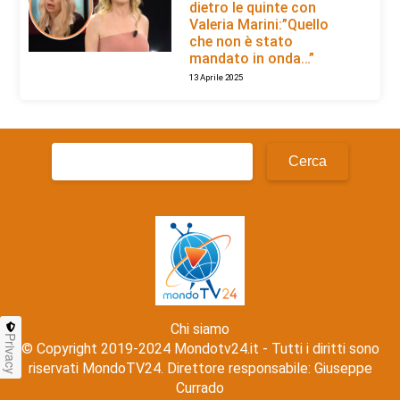
dietro le quinte con
Valeria Marini:”Quello
che non è stato
mandato in onda…”
13 Aprile 2025
Ricerca
per:
Chi siamo
Privacy
© Copyright 2019-2024 Mondotv24.it - Tutti i diritti sono
riservati MondoTV24. Direttore responsabile: Giuseppe
Currado