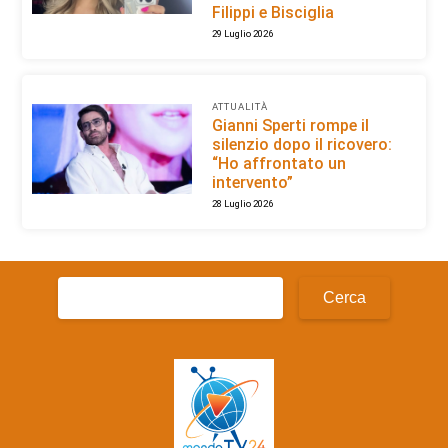
Filippi e Bisciglia
29 Luglio 2026
ATTUALITÀ
Gianni Sperti rompe il
silenzio dopo il ricovero:
“Ho affrontato un
intervento”
28 Luglio 2026
Ricerca
per: