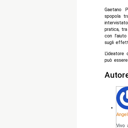
Gaetano P
spopola tr
intervista
pratica, tr
con l’aiuto
sugli effet
L’ideatore
può essere 
Autor
Angel
Vivo 