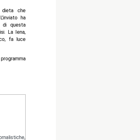
 dieta che
’inviato ha
a di questa
si. La Iena,
ico, fa luce
l programma
nalistiche,