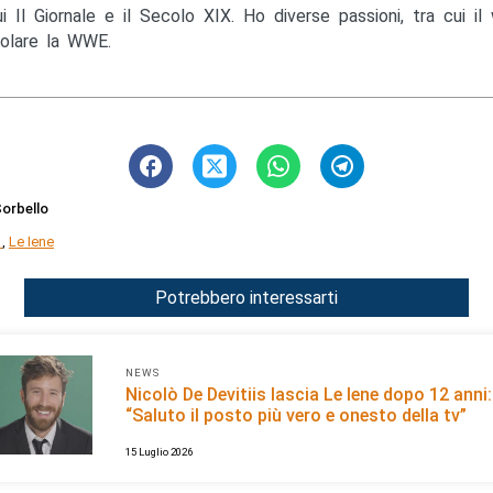
ui Il Giornale e il Secolo XIX. Ho diverse passioni, tra cui il 
colare la WWE.
orbello
1
,
Le Iene
Potrebbero interessarti
NEWS
Nicolò De Devitiis lascia Le Iene dopo 12 anni:
“Saluto il posto più vero e onesto della tv”
15 Luglio 2026