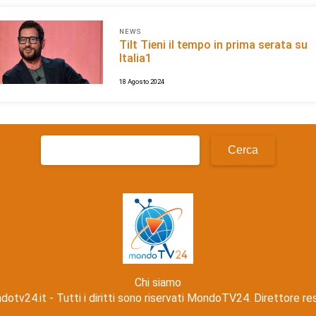
NEWS
Tilt Tieni il tempo in prima serata su
Italia1
18 Agosto 2024
Ricerca
per:
Chi siamo
v24.it - Tutti i diritti sono riservati MondoTV24. Direttore r