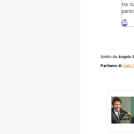
tra c
parti
Scritto da
Angelo S
Parliamo di:
italia 