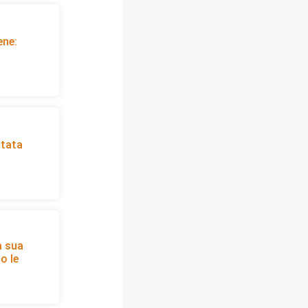
ene:
stata
a sua
o le