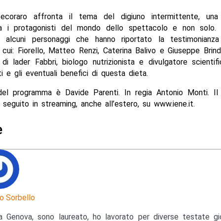
ecoraro affronta il tema del digiuno intermittente, una
a i protagonisti del mondo dello spettacolo e non solo. L
to alcuni personaggi che hanno riportato la testimonianz
a cui: Fiorello, Matteo Renzi, Caterina Balivo e Giuseppe Brindi
 di lader Fabbri, biologo nutrizionista e divulgatore scientif
ti e gli eventuali benefici di questa dieta.
 del programma è Davide Parenti. In regia Antonio Monti. I
seguito in streaming, anche all’estero, su www.iene.it.
e
o Sorbello
a Genova, sono laureato, ho lavorato per diverse testate gior