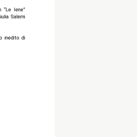
n “Le Iene”
iulia Salemi
o inedito di