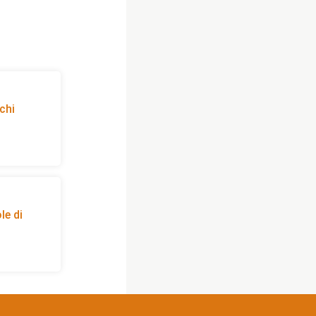
 chi
le di