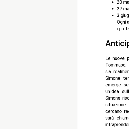
20 ma
27 ma
3 giu
Ogni 
i prot
Antici
Le nuove p
Tommaso, la
sia realme
Simone ten
emerge sem
un’idea su
Simone risc
situazione
cercano re
sarà chiam
intraprende