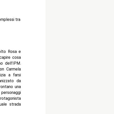
omplessi tra
olto Rosa e
 capire cosa
o dell’IPM.
con Carmela
zia a farsi
anizzato da
frontano una
 personaggi
rotagonista
uale strada