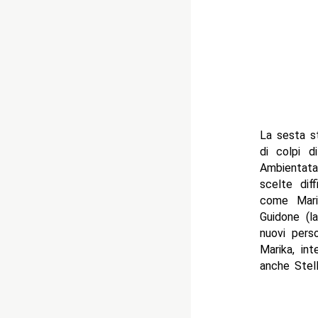
La sesta s
di colpi d
Ambientata
scelte dif
come Mari
Guidone (l
nuovi pers
Marika, in
anche Stell