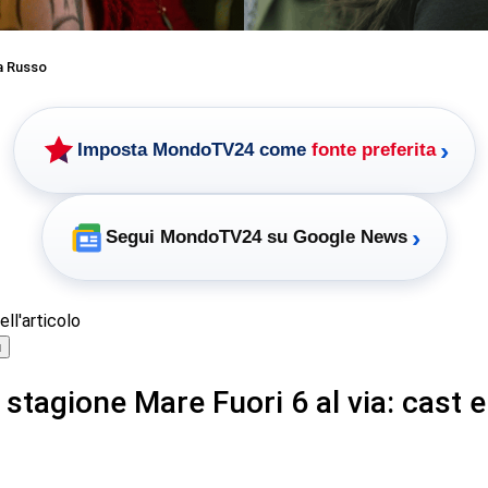
a Russo
›
Imposta MondoTV24 come
fonte preferita
›
Segui MondoTV24 su Google News
ll'articolo
ù
stagione Mare Fuori 6 al via: cast e