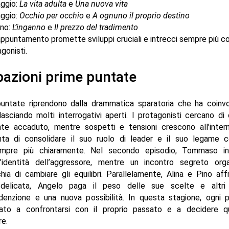
ggio:
La vita adulta
e
Una nuova vita
ggio:
Occhio per occhio
e
A ognuno il proprio destino
gno:
L’inganno
e
Il prezzo del tradimento
appuntamento promette sviluppi cruciali e intrecci sempre più c
agonisti.
pazioni prime puntate
untate riprendono dalla drammatica sparatoria che ha coinv
sciando molti interrogativi aperti. I protagonisti cercano di
nte accaduto, mentre sospetti e tensioni crescono all’intern
ta di consolidare il suo ruolo di leader e il suo legame 
pre più chiaramente. Nel secondo episodio, Tommaso ini
ll’identità dell’aggressore, mentre un incontro segreto org
hia di cambiare gli equilibri. Parallelamente, Alina e Pino af
 delicata, Angelo paga il peso delle sue scelte e altri
denzione e una nuova possibilità. In questa stagione, ogni p
ato a confrontarsi con il proprio passato e a decidere q
re.