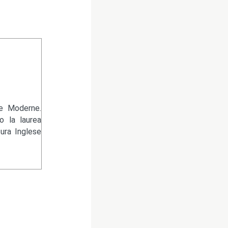
re Moderne.
 la laurea
tura Inglese