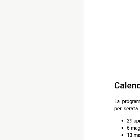
Calend
La progra
per serata.
29 apr
6 mag
13 ma