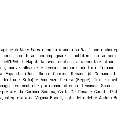
tagione di
Mare Fuori
debutta stasera su
Rai 2
con dodici ep
i scena, pronti ad accompagnare il pubblico fino ai primi
 nell’IPM di Napoli, la serie continua a raccontare storie 
ficili, nuove alleanze e tensioni sempre più forti. Tornano 
a Esposito (Rosa Ricci), Carmine Recano (il Comandante)
a direttrice Sofia) e Vincenzo Ferrera (Beppe). Tra le novi
onaggi femminili che porteranno ulteriore tensione: Sharon, 
terpretate da Cartisia Somma, Greta De Rosa e Carlota Pin
a, interpretata da Virginia Bocelli, figlia del celebre Andrea Bo