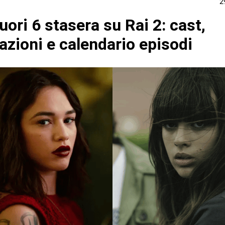
2
ori 6 stasera su Rai 2: cast,
azioni e calendario episodi