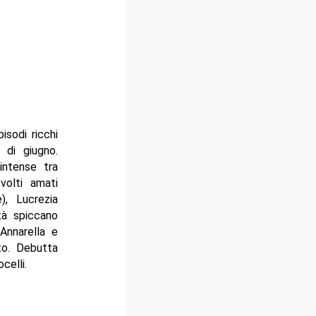
isodi ricchi
 di giugno.
intense tra
volti amati
, Lucrezia
tà spiccano
Annarella e
to. Debutta
celli.