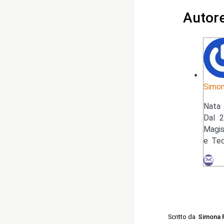
Autor
Simon
Nata 
Dal 2
Magis
e Ted
Scritto da
Simona 