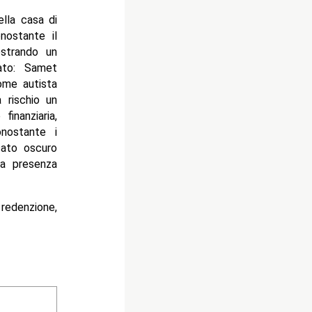
ella casa di
onostante il
ostrando un
vato: Samet
ome autista
 rischio un
finanziaria,
nostante i
sato oscuro
ua presenza
redenzione,