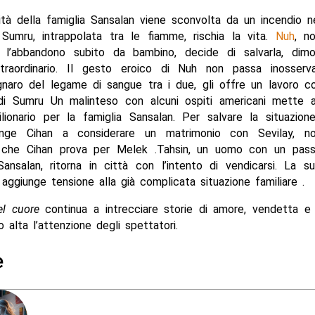
lità della famiglia Sansalan viene sconvolta da un incendio n
Sumru, intrappolata tra le fiamme, rischia la vita.
Nuh
, n
 l’abbandono subito da bambino, decide di salvarla, dim
traordinario. Il gesto eroico di Nuh non passa inosser
ignaro del legame di sangue tra i due, gli offre un lavoro c
di Sumru Un malinteso con alcuni ospiti americani mette a
ionario per la famiglia Sansalan. Per salvare la situazione 
nge Cihan a considerare un matrimonio con Sevilay, no
 che Cihan prova per Melek .Tahsin, un uomo con un pas
Sansalan, ritorna in città con l’intento di vendicarsi. La s
aggiunge tensione alla già complicata situazione familiare .
el cuore
continua a intrecciare storie di amore, vendetta e 
alta l’attenzione degli spettatori.
e