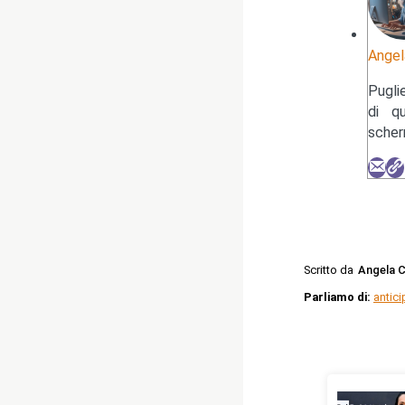
Angel
Pugli
di q
scher
Scritto da
Angela 
Parliamo di:
antici