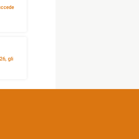
succede
6, gli