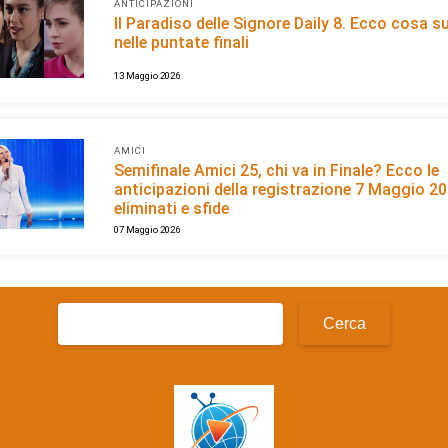
ANTICIPAZIONI
Il Paradiso delle Signore Daily 8. Ecco cosa 
nelle puntate finali
13 Maggio 2026
AMICI
Semifinale Amici 25, chi va in Finale? Ecco le
anticipazioni della registrazione 7 Maggio 202
eliminati e sfide
07 Maggio 2026
Ricerca
per: