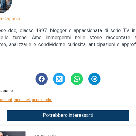
a Caponio
ese doc, classe 1997, blogger e appassionata di serie TV, in 
uelle turche. Amo immergermi nelle storie raccontate s
mo, analizzarle e condividerne curiosità, anticipazioni e appro
Caponio
pazioni
,
mediaset
,
serie turche
Potrebbero interessarti
ANTICIPAZIONI