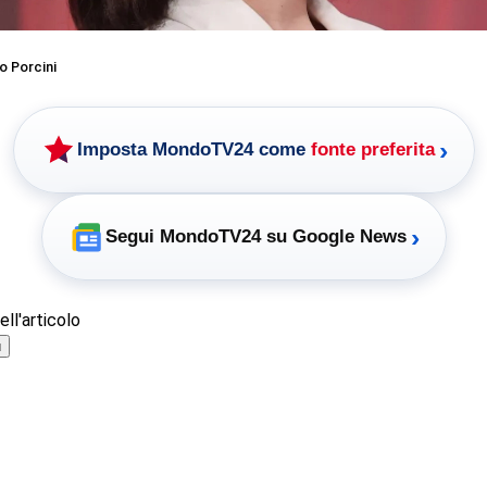
o Porcini
›
Imposta MondoTV24 come
fonte preferita
›
Segui MondoTV24 su Google News
ll'articolo
ù