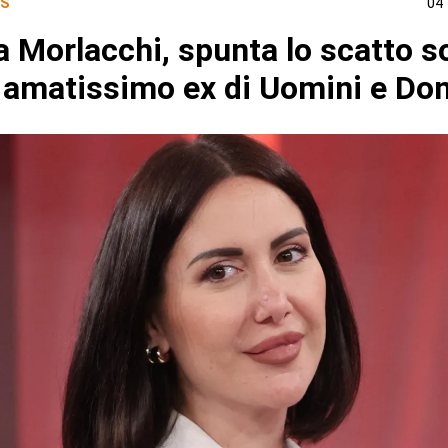
S
04
 Morlacchi, spunta lo scatto s
 amatissimo ex di Uomini e Do