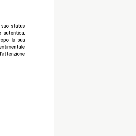
 suo status
e autentica,
 Dopo la sua
sentimentale
’attenzione