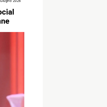
 Giugno 2026
ocial
nne