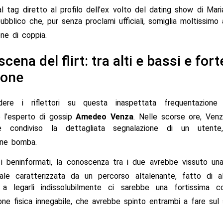
 tag diretto al profilo dell’ex volto del dating show di Maria
bblico che, pur senza proclami ufficiali, somiglia moltissimo
ne di coppia.
scena del flirt: tra alti e bassi e fort
ione
ere i riflettori su questa inaspettata frequentazione
e l’esperto di gossip
Amedeo Venza
. Nelle scorse ore, Venz
e condiviso la dettagliata segnalazione di un utente,
ione bomba.
 beninformati, la conoscenza tra i due avrebbe vissuto una
iale caratterizzata da un percorso altalenante, fatto di al
, a legarli indissolubilmente ci sarebbe una fortissima c
ione fisica innegabile, che avrebbe spinto entrambi a fare sul 