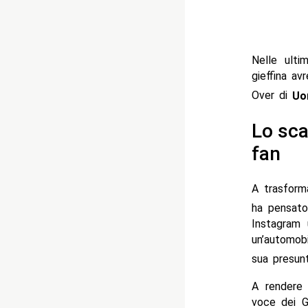
Nelle ulti
gieffina av
Over di
Uo
Lo sca
fan
A trasforma
ha pensato
Instagram
un’automobi
sua presun
A rendere 
voce dei 