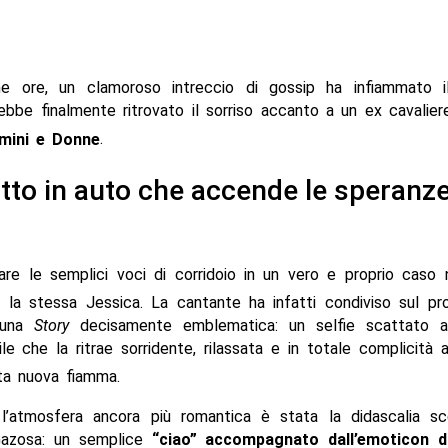
me ore, un clamoroso intreccio di gossip ha infiammato i
rebbe finalmente ritrovato il sorriso accanto a un ex cavalie
mini e Donne
.
tto in auto che accende le speranze
re le semplici voci di corridoio in un vero e proprio caso 
 la stessa Jessica.
La cantante ha infatti condiviso sul pro
 una
Story
decisamente emblematica: un selfie scattato all
le che la ritrae sorridente, rilassata e in totale complicità 
ta nuova fiamma.
l’atmosfera ancora più romantica è stata la didascalia sce
Gazosa: un semplice
“ciao” accompagnato dall’emoticon d