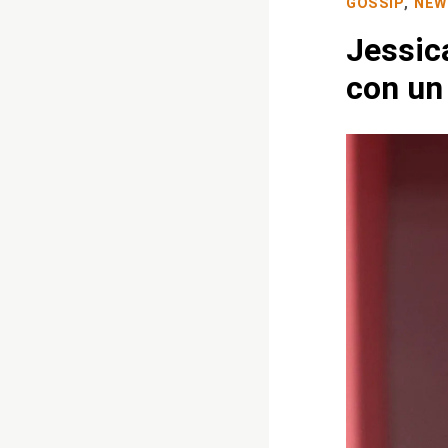
GOSSIP
,
NEW
Jessica
con un