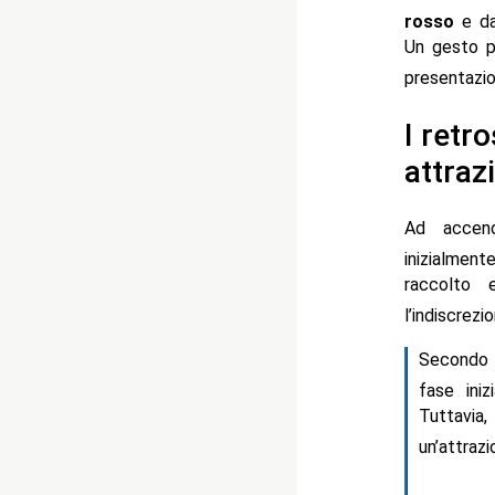
rosso
e dal
Un gesto pu
presentazio
I retro
attraz
Ad accend
inizialment
raccolto 
l’indiscrez
Secondo i
fase iniz
Tuttavia
un’attraz