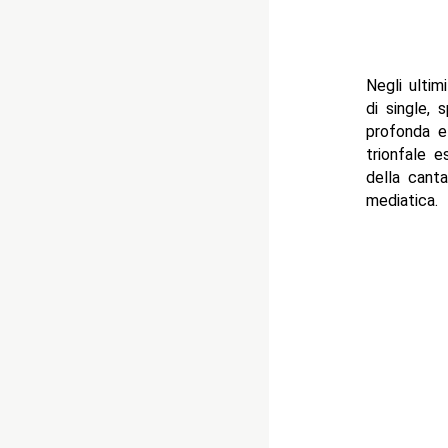
Negli ultim
di single, 
profonda e 
trionfale e
della cant
mediatica.