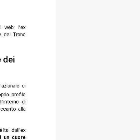
l web: l’ex
re del Trono
 dei
nazionale ci
prio profilo
’interno di
accanto alla
lta dall’ex
i un cuore