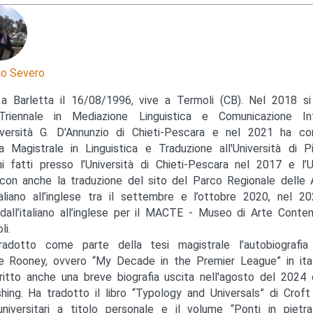
io Severo
a Barletta il 16/08/1996, vive a Termoli (CB). Nel 2018 si
Triennale in Mediazione Linguistica e Comunicazione Int
niversità G. D'Annunzio di Chieti-Pescara e nel 2021 ha co
a Magistrale in Linguistica e Traduzione all'Università di P
ini fatti presso l’Università di Chieti-Pescara nel 2017 e l’U
 con anche la traduzione del sito del Parco Regionale delle 
italiano all’inglese tra il settembre e l’ottobre 2020, nel 2
 dall’italiano all’inglese per il MACTE - Museo di Arte Conte
li.
adotto come parte della tesi magistrale l’autobiografia
 Rooney, ovvero “My Decade in the Premier League” in itali
ritto anche una breve biografia uscita nell'agosto del 2024
shing. Ha tradotto il libro “Typology and Universals” di Croft
universitari a titolo personale e il volume “Ponti in pietra