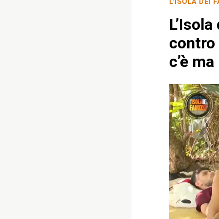
L'ISOLA DEI 
L’Isola
contro 
c’è ma 