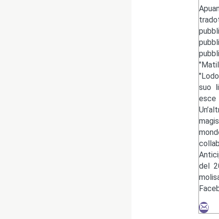
Apuan
trado
pubbl
pubbl
pubbl
"Mati
"Lodo
suo l
esce 
Un’al
magis
mondo
colla
Antic
del 2
moli
Faceb