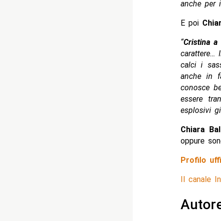
anche per i
E poi
Chiar
“
Cristina a
carattere… 
calci i sa
anche in f
conosce be
essere tra
esplosivi g
Chiara Bal
oppure son
Profilo uf
Il canale 
Autor