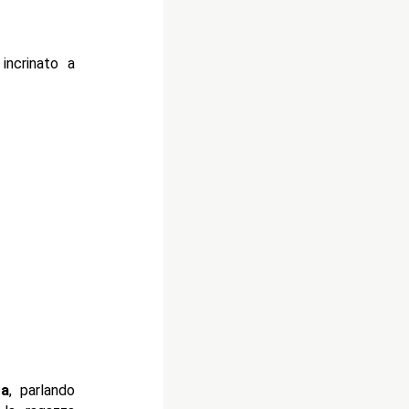
incrinato a
ra
, parlando