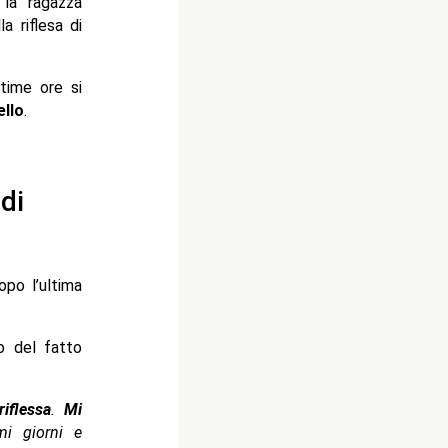
 la ragazza
la riflesa di
ltime ore si
llo
.
di
opo l’ultima
to del fatto
iflessa
.
Mi
mi giorni e