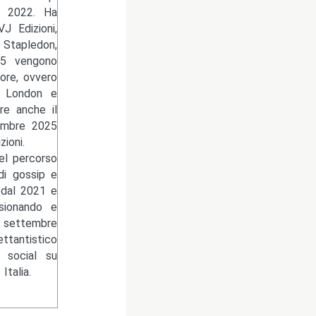
io 2022. Ha
J Edizioni,
Stapledon,
25 vengono
ore, ovvero
ck London e
re anche il
cembre 2025
ioni.
del percorso
di gossip e
 dal 2021 e
isionando e
l settembre
ettantistico
 social su
talia.