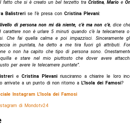
l fatto che si è creato un bel terzetto tra
Cristina
,
Mario
e
O
a Balistreri
se l’è presa con
Cristina Plevani
:
 livello di persona non mi dà niente, c’è ma non c’è
, dice ch
Il carattere non è urlare 5 minuti quando c’è la telecamera 
ssi. Che fai quella calma e poi impazzisci. Sinceramente gli
accia in puntata, ha detto a me tira fuori gli attributi. F
ne o non ha capito che tipo di persona sono. Onestamente
nquilla e stare nel mio piuttosto che dover avere attacch
iusto per avere le telecamere puntate”.
istreri
e
Cristina Plevani
riusciranno a chiarire le loro in
o arrivate a un punto di non ritorno a
L’Isola dei Famosi
?
ficiale Instagram L’Isola dei Famosi
Instagram di Mondotv24
e