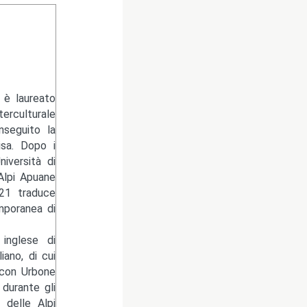
 è laureato
erculturale
nseguito la
isa. Dopo i
niversità di
Alpi Apuane
021 traduce
mporanea di
 inglese di
ano, di cui
 con Urbone
 durante gli
 delle Alpi