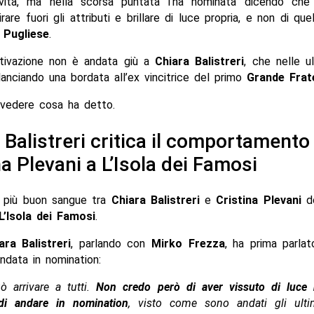
vita, ma nella scorsa puntata l’ha nominata dicendo che
are fuori gli attributi e brillare di luce propria, e non di quel
 Pugliese
.
ivazione non è andata giù a
Chiara Balistreri
, che nelle u
anciando una bordata all’ex vincitrice del primo
Grande Frate
vedere cosa ha detto.
 Balistreri critica il comportamento 
na Plevani a L’Isola dei Famosi
 più buon sangue tra
Chiara Balistreri
e
Cristina Plevani
d
L’Isola dei Famosi
.
ara Balistreri
, parlando con
Mirko Frezza
, ha prima parla
ndata in nomination:
ò arrivare a tutti.
Non credo però di aver vissuto di luce r
di andare in nomination
, visto come sono andati gli ulti