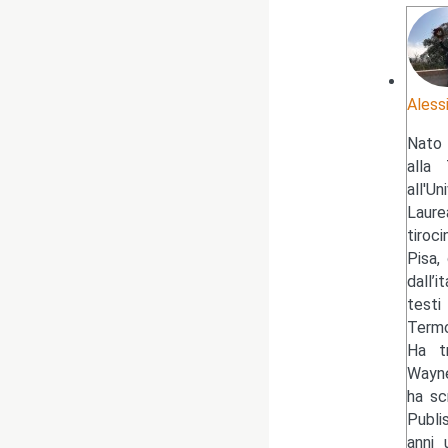
Aless
Nato 
alla 
all'U
Laure
tiroc
Pisa,
dall’
testi
Termo
Ha tr
Wayne
ha sc
Publi
anni 