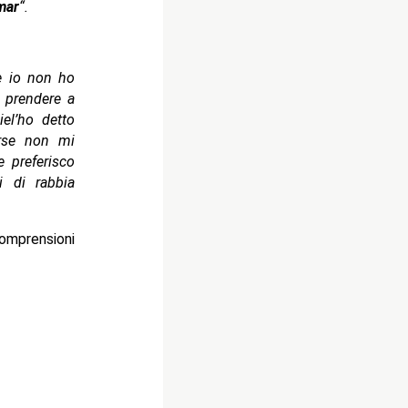
mar
“.
e io non ho
o prendere a
el’ho detto
orse non mi
 preferisco
i di rabbia
comprensioni