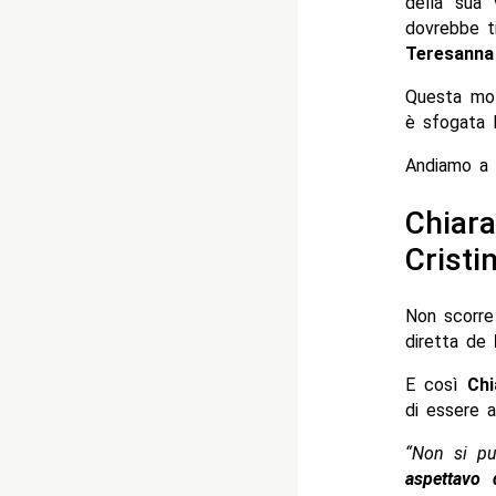
della sua 
dovrebbe tir
Teresanna
Questa mot
è sfogata l
Andiamo a 
Chiara
Cristi
Non scorre
diretta de
E così
Chi
di essere a
“Non si pu
aspettavo 