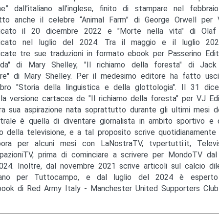
e” dall’italiano all’inglese, finito di stampare nel febbra
tto anche il celebre “Animal Farm” di George Orwell per V
icato il 20 dicembre 2022 e "Morte nella vita" di Olaf 
icato nel luglio del 2024. Tra il maggio e il luglio 20
icate tre sue traduzioni in formato ebook per Passerino Edit
lda" di Mary Shelley, "Il richiamo della foresta" di Ja
re" di Mary Shelley. Per il medesimo editore ha fatto usci
ibro "Storia della linguistica e della glottologia". Il 31 di
la versione cartacea de "Il richiamo della foresta" per VJ Ediz
tra sua aspirazione nata soprattutto durante gli ultimi mesi 
trale è quella di diventare giornalista in ambito sportivo e 
 della televisione, e a tal proposito scrive quotidianamente
bora per alcuni mesi con LaNostraTV, tvpertutti.it, Telev
ipazioniTV, prima di cominciare a scrivere per MondoTV da
024. Inoltre, dal novembre 2021 scrive articoli sul calcio dil
sano per Tuttocampo, e dal luglio del 2024 è esperto
ook di Red Army Italy - Manchester United Supporters Club I