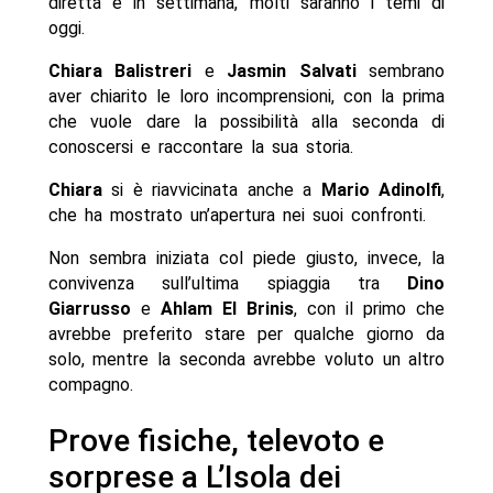
diretta e in settimana, molti saranno i temi di
oggi.
Chiara Balistreri
e
Jasmin Salvati
sembrano
aver chiarito le loro incomprensioni, con la prima
che vuole dare la possibilità alla seconda di
conoscersi e raccontare la sua storia.
Chiara
si è riavvicinata anche a
Mario Adinolfi
,
che ha mostrato un’apertura nei suoi confronti.
Non sembra iniziata col piede giusto, invece, la
convivenza sull’ultima spiaggia tra
Dino
Giarrusso
e
Ahlam El Brinis
, con il primo che
avrebbe preferito stare per qualche giorno da
solo, mentre la seconda avrebbe voluto un altro
compagno.
Prove fisiche, televoto e
sorprese a L’Isola dei