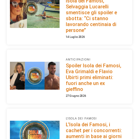
Isola dei Famosi,
Selvaggia Lucarelli
smentisce gli spoiler e
sbotta: “Ci stanno
lavorando centinaia di
persone”
14 Luglio 2026
ANTICIPAZIONI
Spoiler Isola dei Famosi,
Eva Grimaldi e Flavio
Ubirti primi eliminati:
fuori anche un ex
gieffino
27 Giugno 2026
L'ISOLA DEI FAMOSI
L’Isola dei Famosi, i
cachet per i concorrenti:
aumenti in base ai giorni