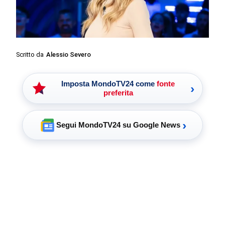
Scritto da
Alessio Severo
Imposta MondoTV24 come
fonte
›
preferita
›
Segui MondoTV24 su Google News