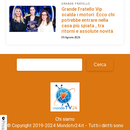
GRANDE FRATELLO
Grande Fratello Vip
scalda i motori: Ecco chi
potrebbe entrare nella
casa più spiata , tra
ritorni e assolute novità
05 Agosto 2026
Ricerca
per:
Chi siamo
Privacy
© Copyright 2019-2024 Mondotv24.it - Tutti i diritti sono