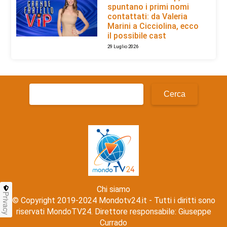
spuntano i primi nomi
contattati: da Valeria
Marini a Cicciolina, ecco
il possibile cast
29 Luglio 2026
Ricerca
per:
Chi siamo
Privacy
© Copyright 2019-2024 Mondotv24.it - Tutti i diritti sono
riservati MondoTV24. Direttore responsabile: Giuseppe
Currado