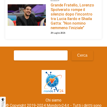
GOSSIP
Grande Fratello, Lorenzo
Spolverato rompe il
silenzio dopo l’incontro
tra Lucia Ilardo e Shaila
Gatta: “Non nomino
nemmeno l’iniziale”
29 Luglio 2026
Ricerca
per:
Chi siamo
Privacy
© Copyright 2019-2024 Mondotv24.it - Tutti i diritti sono