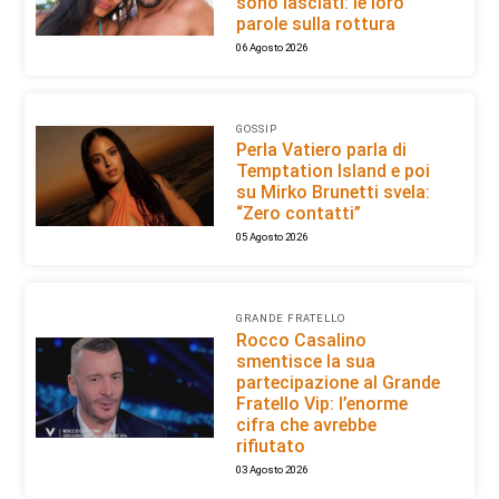
sono lasciati: le loro
parole sulla rottura
06 Agosto 2026
GOSSIP
Perla Vatiero parla di
Temptation Island e poi
su Mirko Brunetti svela:
“Zero contatti”
05 Agosto 2026
GRANDE FRATELLO
Rocco Casalino
smentisce la sua
partecipazione al Grande
Fratello Vip: l’enorme
cifra che avrebbe
rifiutato
03 Agosto 2026