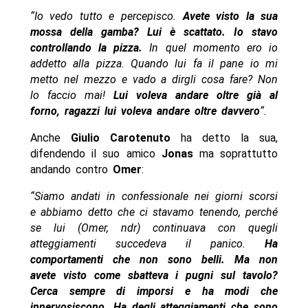
“Io vedo tutto e percepisco.
Avete visto la sua
mossa della gamba? Lui è scattato. Io stavo
controllando la pizza.
In quel momento ero io
addetto alla pizza. Quando lui fa il pane io mi
metto nel mezzo e vado a dirgli cosa fare? Non
lo faccio mai!
Lui voleva andare oltre già al
forno, ragazzi lui voleva andare oltre davvero
“.
Anche
Giulio Carotenuto
ha detto la sua,
difendendo il suo amico
Jonas
ma soprattutto
andando contro
Omer
:
“Siamo andati in confessionale nei giorni scorsi
e abbiamo detto che ci stavamo tenendo, perché
se lui (Omer, ndr) continuava con quegli
atteggiamenti succedeva il panico.
Ha
comportamenti che non sono belli. Ma non
avete visto come sbatteva i pugni sul tavolo?
Cerca sempre di imporsi e ha modi che
innervosiscono. Ha degli atteggiamenti che sono