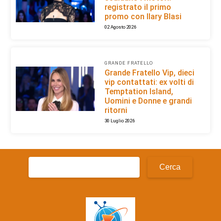
registrato il primo
promo con Ilary Blasi
02 Agosto 2026
GRANDE FRATELLO
Grande Fratello Vip, dieci
vip contattati: ex volti di
Temptation Island,
Uomini e Donne e grandi
ritorni
30 Luglio 2026
Ricerca
per: