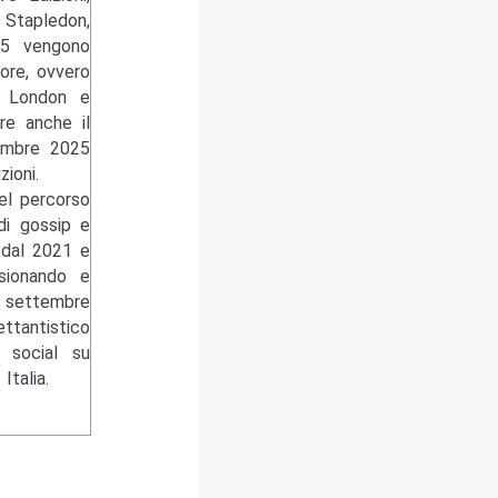
Stapledon,
25 vengono
ore, ovvero
ck London e
re anche il
cembre 2025
ioni.
del percorso
di gossip e
 dal 2021 e
isionando e
l settembre
ettantistico
 social su
talia.