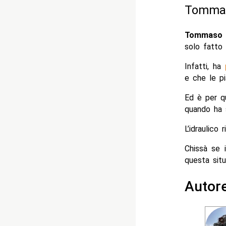
Tommaso
Tommaso 
solo fatto 
Infatti, ha
e che le p
Ed è per q
quando ha 
L’idraulico 
Chissà se 
questa situ
Autor