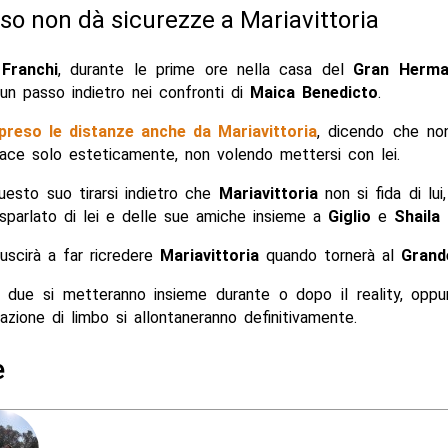
 non dà sicurezze a Mariavittoria
Franchi
, durante le prime ore nella casa del
Gran Herm
un passo indietro nei confronti di
Maica Benedicto
.
preso le distanze anche da Mariavittoria
, dicendo che no
iace solo esteticamente, non volendo mettersi con lei.
uesto suo tirarsi indietro che
Mariavittoria
non si fida di lu
sparlato di lei e delle sue amiche insieme a
Giglio
e
Shaila 
riuscirà a far ricredere
Mariavittoria
quando tornerà al
Grand
i due si metteranno insieme durante o dopo il reality, opp
azione di limbo si allontaneranno definitivamente.
e