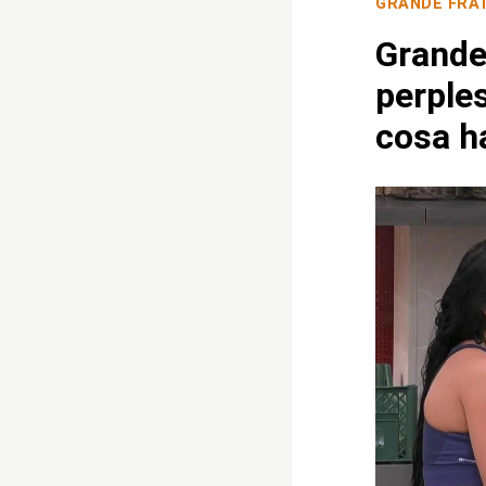
GRANDE FRA
Grande 
perple
cosa h