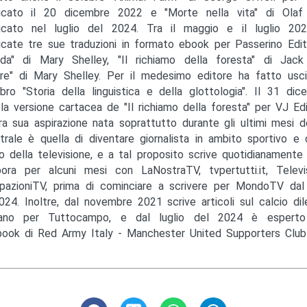
icato il 20 dicembre 2022 e "Morte nella vita" di Olaf 
icato nel luglio del 2024. Tra il maggio e il luglio 20
icate tre sue traduzioni in formato ebook per Passerino Edit
lda" di Mary Shelley, "Il richiamo della foresta" di Ja
re" di Mary Shelley. Per il medesimo editore ha fatto usci
ibro "Storia della linguistica e della glottologia". Il 31 di
la versione cartacea de "Il richiamo della foresta" per VJ Ediz
tra sua aspirazione nata soprattutto durante gli ultimi mesi 
trale è quella di diventare giornalista in ambito sportivo e 
 della televisione, e a tal proposito scrive quotidianamente
bora per alcuni mesi con LaNostraTV, tvpertutti.it, Telev
ipazioniTV, prima di cominciare a scrivere per MondoTV da
024. Inoltre, dal novembre 2021 scrive articoli sul calcio dil
sano per Tuttocampo, e dal luglio del 2024 è esperto
ook di Red Army Italy - Manchester United Supporters Club I