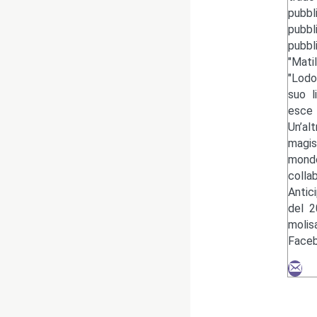
pubbl
pubbl
pubbl
"Mati
"Lodo
suo l
esce 
Un’al
magis
mondo
colla
Antic
del 2
moli
Faceb