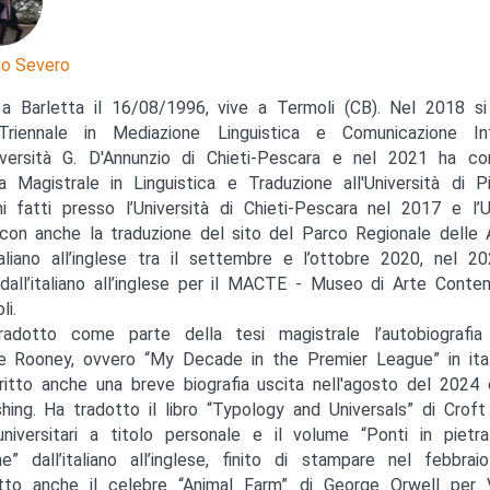
io Severo
a Barletta il 16/08/1996, vive a Termoli (CB). Nel 2018 si
Triennale in Mediazione Linguistica e Comunicazione Int
niversità G. D'Annunzio di Chieti-Pescara e nel 2021 ha co
a Magistrale in Linguistica e Traduzione all'Università di P
ini fatti presso l’Università di Chieti-Pescara nel 2017 e l’U
 con anche la traduzione del sito del Parco Regionale delle 
italiano all’inglese tra il settembre e l’ottobre 2020, nel 2
 dall’italiano all’inglese per il MACTE - Museo di Arte Conte
li.
adotto come parte della tesi magistrale l’autobiografia
 Rooney, ovvero “My Decade in the Premier League” in itali
ritto anche una breve biografia uscita nell'agosto del 2024
shing. Ha tradotto il libro “Typology and Universals” di Croft
universitari a titolo personale e il volume “Ponti in pietra
e” dall’italiano all’inglese, finito di stampare nel febbra
tto anche il celebre “Animal Farm” di George Orwell per V