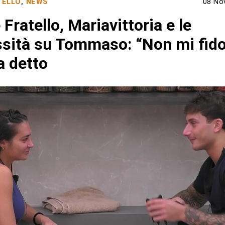
TELLO
,
NEWS
08 No
Fratello, Mariavittoria e le
ssità su Tommaso: “Non mi fido
a detto