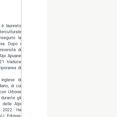
 è laureato
erculturale
nseguito la
isa. Dopo i
niversità di
Alpi Apuane
021 traduce
mporanea di
 inglese di
ano, di cui
 con Urbone
 durante gli
 delle Alpi
io 2022. Ha
J Edizioni,