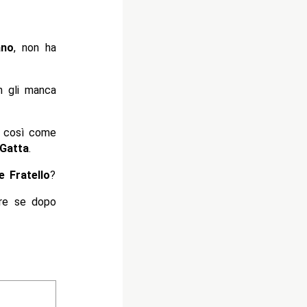
ano
, non ha
n gli manca
i, così come
Gatta
.
e Fratello
?
ure se dopo