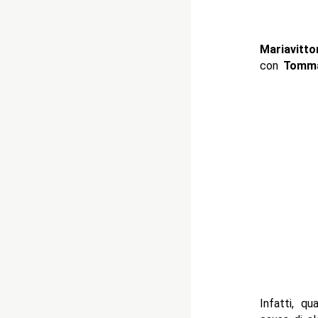
Mariavitto
con
Tomma
Infatti, q