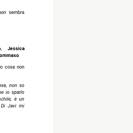
on sembra
o
,
Jessica
ommaso
.
to cosa non
ese, non so
e io sparlo
chile, è un
 Di Javi mi