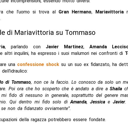
cune incomprensioni, essendo molto diversi.
ra che l’uomo si trova al
Gran Hermano
,
Mariavittoria
n
.
le di Mariavittoria su Tommaso
ria
, parlando con
Javier Martinez
,
Amanda Leccis
 altri inquilini, ha espresso i suoi malumori nei confronti di
T
 fare una
confessione shock
su un suo ex fidanzato, ha det
dell’idraulico:
do di Tommaso
, non ce la faccio. Lo conosco da solo un m
are. Poi ora che ho scoperto che è andato a dire a
Shaila
ch
n mi fido di nessuno in generale, soprattutto del genere mas
io. Qui dentro mi fido solo di
Amanda
,
Jessica
e
Javier
.
e se non da fidanzato ovviamente”.
cupazioni della ragazza potrebbero essere fondate.