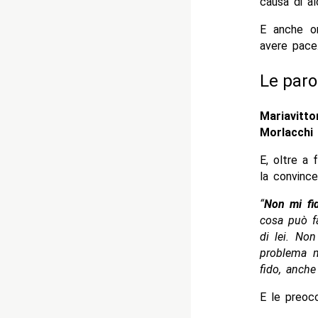
causa di al
E anche o
avere pace
Le paro
Mariavitto
Morlacchi
e
E, oltre a
la convince 
“
Non mi fi
cosa può f
di lei. No
problema m
fido, anch
E le preoc