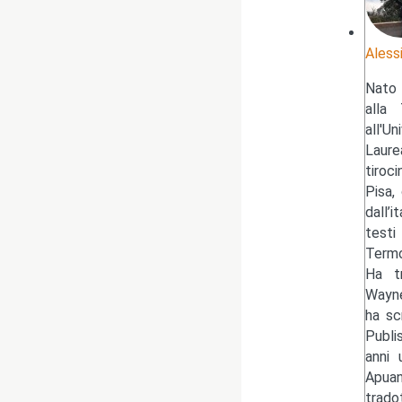
Aless
Nato 
alla 
all'U
Laure
tiroc
Pisa,
dall’
testi
Termo
Ha tr
Wayne
ha sc
Publi
anni 
Apuan
trado