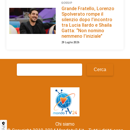
GOSSIP
Grande Fratello, Lorenzo
Spolverato rompe il
silenzio dopo l’incontro
tra Lucia Ilardo e Shaila
Gatta: “Non nomino
nemmeno l’iniziale”
29 Luglio 2026
Ricerca
per:
Chi siamo