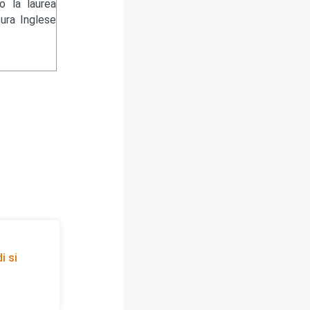
 la laurea
tura Inglese
i si