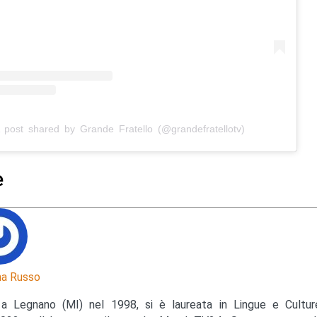
 post shared by Grande Fratello (@grandefratellotv)
e
a Russo
a Legnano (MI) nel 1998, si è laureata in Lingue e Cultu