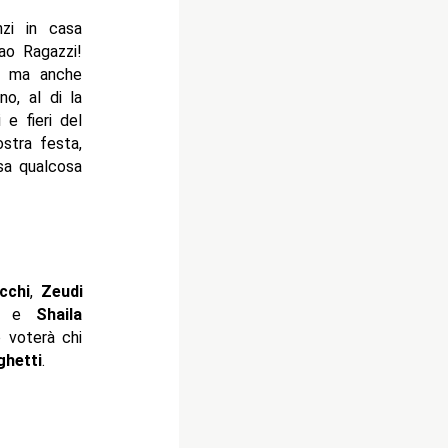
nzi in casa
iao Ragazzi!
to ma anche
no, al di la
 e fieri del
stra festa,
asa qualcosa
cchi
,
Zeudi
e
Shaila
o voterà chi
ghetti
.