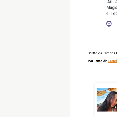
Dal 2
Magis
e Ted
Scritto da
Simona 
Parliamo di:
Grand