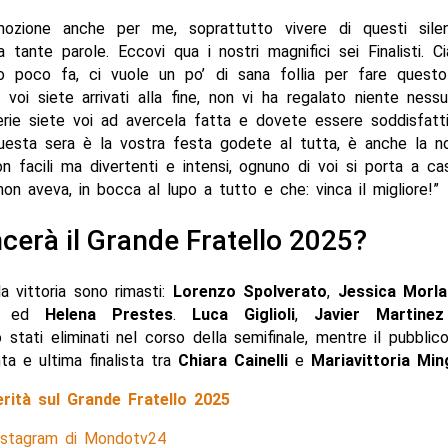
ozione anche per me, soprattutto vivere di questi sile
 tante parole. Eccovi qua i nostri magnifici sei Finalisti. C
o poco fa, ci vuole un po’ di sana follia per fare ques
voi siete arrivati alla fine, non vi ha regalato niente nessu
erie siete voi ad avercela fatta e dovete essere soddisfatti
questa sera è la vostra festa godete al tutta, è anche la no
n facili ma divertenti e intensi, ognuno di voi si porta a c
on aveva, in bocca al lupo a tutto e che: vinca il migliore!”
ncerà il Grande Fratello 2025?
la vittoria sono rimasti:
Lorenzo Spolverato
,
Jessica Morla
ed
Helena Prestes
.
Luca Giglioli
,
Javier Martinez
stati eliminati nel corso della semifinale, mentre il pubblic
nta e ultima finalista tra
Chiara Cainelli
e
Mariavittoria Min
erità sul Grande Fratello 2025
Instagram di Mondotv24