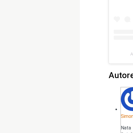
A
Autor
Simon
Nata 