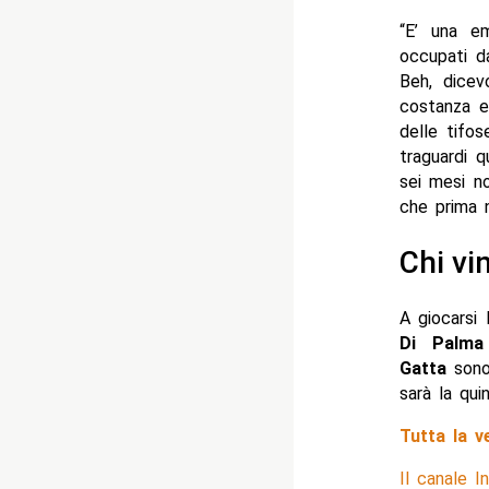
“E’ una em
occupati da
Beh, dicev
costanza e 
delle tifos
traguardi 
sei mesi no
che prima n
Chi vi
A giocarsi 
Di Palma
Gatta
sono 
sarà la qui
Tutta la v
Il canale 