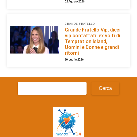
02 Agosto 2026
GRANDE FRATELLO
Grande Fratello Vip, dieci
vip contattati: ex volti di
Temptation Island,
Uomini e Donne e grandi
ritorni
30 Luglio 2026
Ricerca
per: