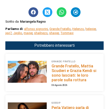
Scritto da
Mariangela Ragno
Parliamo di:
alfonso signorini
,
Grande Fratello
,
Helenzo
,
helevier
,
javi7
,
Jeglio
,
mavier
,
shailnezo
,
shavier
,
Tommavi
Potrebbero interessarti
GRANDE FRATELLO
Grande Fratello, Mattia
Scudieri e Grazia Kendi si
sono lasciati: le loro
parole sulla rottura
06 Agosto 2026
GOSSIP
Perla Vatiero parla di