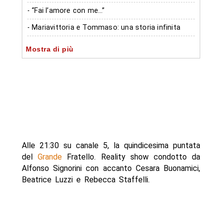
- “Fai l’amore con me…”
- Mariavittoria e Tommaso: una storia infinita
- Incontro/scontro Tommaso e Alfonso
Mostra di più
- La decisione di Mariavittoria al Grande Fratello
- Canali social MondoTv24
- Autore
Alle 21:30 su canale 5, la quindicesima puntata
del
Grande
Fratello. Reality show condotto da
Alfonso Signorini con accanto Cesara Buonamici,
Beatrice Luzzi e Rebecca Staffelli.