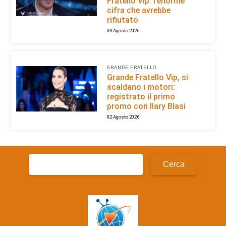
Fratello Vip: l’enorme
cifra che avrebbe
rifiutato
03 Agosto 2026
GRANDE FRATELLO
Grande Fratello Vip, si
scaldano i motori:
registrato il primo
promo con Ilary Blasi
02 Agosto 2026
Ricerca
per: