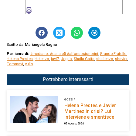
Scritto da
Mariangela Ragno
Parliamo di:
#mediaset #canale5 #alfonsosignorini
,
Grande Fratello
,
Helena Prestes
,
Helenzo
,
javi7
,
Jeglio
,
Shaila Gatta
,
shailenzo
,
shavier
,
Tommavi
,
yulio
Potrebbero interessarti
GOSSIP
Helena Prestes e Javier
Martinez in crisi? Lui
interviene e smentisce
09 Agosto 2026