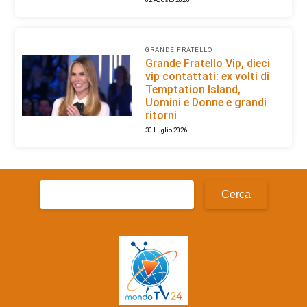
GRANDE FRATELLO
Grande Fratello Vip, dieci
vip contattati: ex volti di
Temptation Island,
Uomini e Donne e grandi
ritorni
30 Luglio 2026
Ricerca
per: