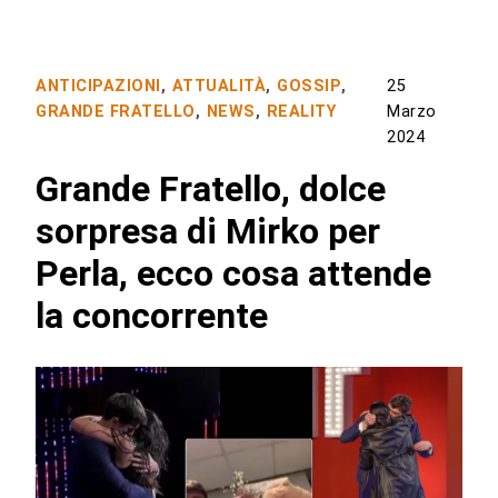
ANTICIPAZIONI
,
ATTUALITÀ
,
GOSSIP
,
25
GRANDE FRATELLO
,
NEWS
,
REALITY
Marzo
2024
Grande Fratello, dolce
sorpresa di Mirko per
Perla, ecco cosa attende
la concorrente