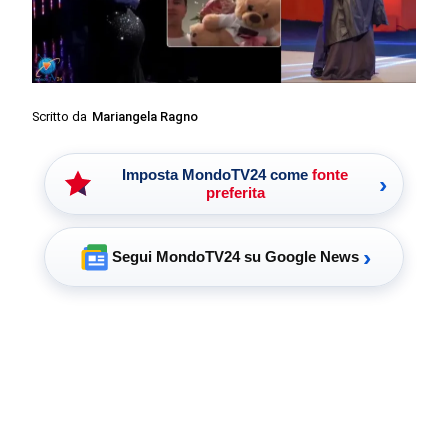
Scritto da
Mariangela Ragno
Imposta MondoTV24 come
fonte
›
preferita
›
Segui MondoTV24 su Google News