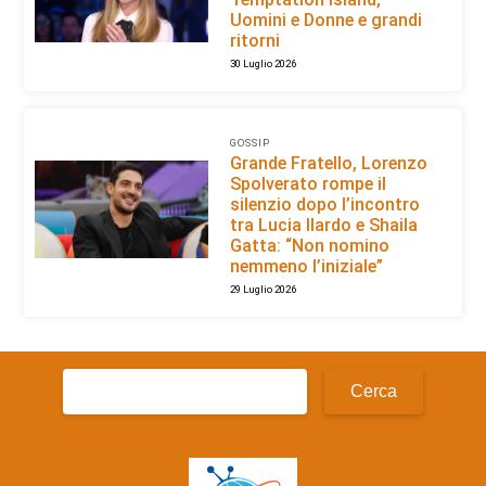
Uomini e Donne e grandi
ritorni
30 Luglio 2026
GOSSIP
Grande Fratello, Lorenzo
Spolverato rompe il
silenzio dopo l’incontro
tra Lucia Ilardo e Shaila
Gatta: “Non nomino
nemmeno l’iniziale”
29 Luglio 2026
Ricerca
per: