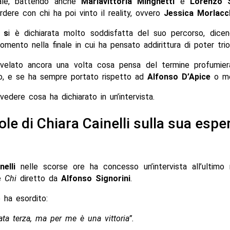
inale, battendo anche
Mariavittoria Minghetti
e
Lorenzo 
rdere con chi ha poi vinto il reality, ovvero
Jessica Morlacc
 s
i è dichiarata molto soddisfatta del suo percorso, dice
mento nella finale in cui ha pensato addirittura di poter trio
ivelato ancora una volta cosa pensa del termine profumie
o, e se ha sempre portato rispetto ad
Alfonso D’Apice
o me
edere cosa ha dichiarato in un’intervista.
ole di Chiara Cainelli sulla sua espe
nelli
nelle scorse ore ha concesso un’intervista all’ultimo
le
Chi
diretto da
Alfonso Signorini
.
ha esordito:
ata terza, ma per me è una vittoria”.