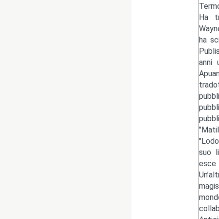
Termo
Ha tr
Wayne
ha sc
Publi
anni 
Apuan
trado
pubbl
pubbl
pubbl
"Mati
"Lodo
suo l
esce 
Un’al
magis
mondo
colla