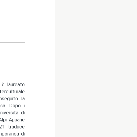
 è laureato
erculturale
nseguito la
isa. Dopo i
niversità di
Alpi Apuane
021 traduce
mporanea di