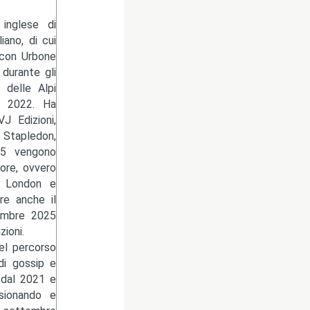
 inglese di
ano, di cui
 con Urbone
 durante gli
 delle Alpi
io 2022. Ha
J Edizioni,
Stapledon,
25 vengono
ore, ovvero
ck London e
re anche il
cembre 2025
ioni.
del percorso
di gossip e
 dal 2021 e
isionando e