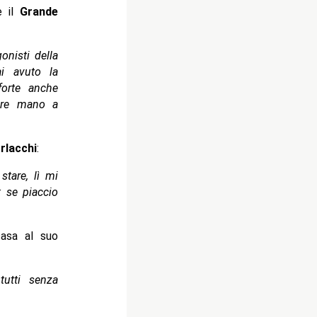
e il
Grande
onisti della
i avuto la
orte anche
cire mano a
rlacchi
:
stare, lì mi
: se piaccio
casa al suo
tutti senza