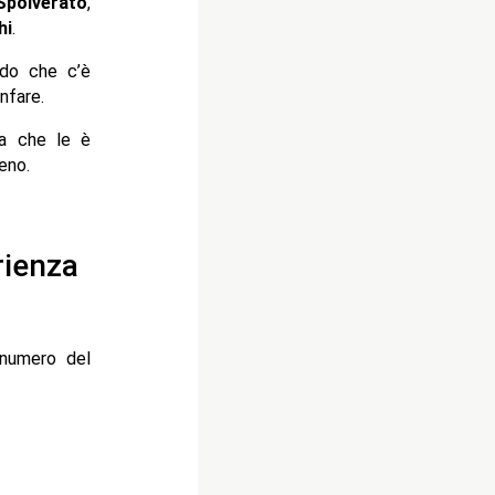
Spolverato
,
hi
.
ndo che c’è
nfare.
ra che le è
no.
rienza
 numero del