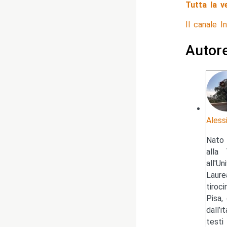
Tutta la v
Il canale 
Autor
Aless
Nato 
alla 
all'U
Laure
tiroc
Pisa,
dall’
testi