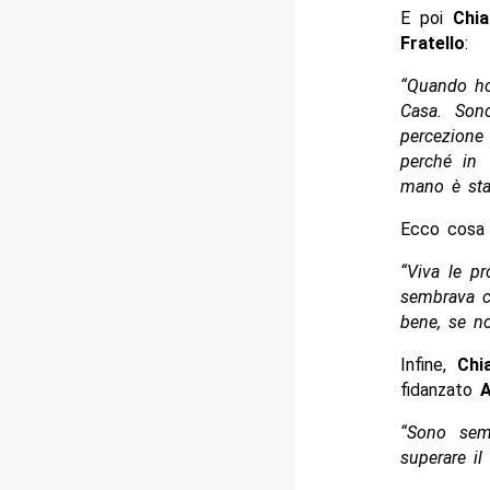
E poi
Chia
Fratello
:
“Quando ho
Casa. Son
percezion
perché in 
mano è sta
Ecco cosa 
“Viva le pr
sembrava ch
bene, se no
Infine,
Chi
fidanzato
A
“Sono semp
superare il 