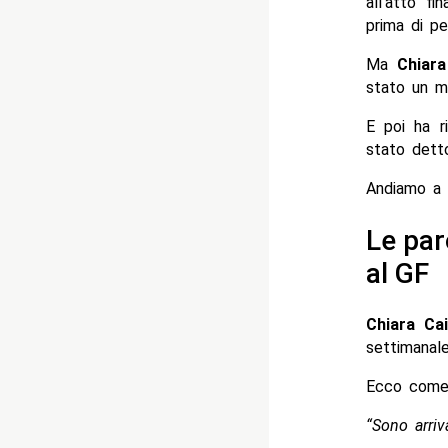
all’atto f
prima di pe
Ma
Chiara
stato un mo
E poi ha r
stato dett
Andiamo a v
Le par
al GF
Chiara Cai
settimana
Ecco come 
“Sono arriv