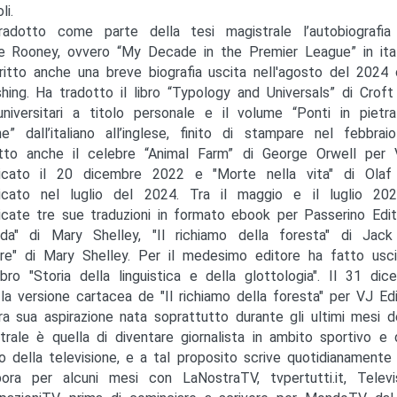
li.
adotto come parte della tesi magistrale l’autobiografia
 Rooney, ovvero “My Decade in the Premier League” in itali
ritto anche una breve biografia uscita nell'agosto del 2024
shing. Ha tradotto il libro “Typology and Universals” di Croft
universitari a titolo personale e il volume “Ponti in pietra
e” dall’italiano all’inglese, finito di stampare nel febbra
tto anche il celebre “Animal Farm” di George Orwell per V
icato il 20 dicembre 2022 e "Morte nella vita" di Olaf 
icato nel luglio del 2024. Tra il maggio e il luglio 20
icate tre sue traduzioni in formato ebook per Passerino Edit
lda" di Mary Shelley, "Il richiamo della foresta" di Ja
re" di Mary Shelley. Per il medesimo editore ha fatto usci
ibro "Storia della linguistica e della glottologia". Il 31 di
la versione cartacea de "Il richiamo della foresta" per VJ Ediz
tra sua aspirazione nata soprattutto durante gli ultimi mesi 
trale è quella di diventare giornalista in ambito sportivo e 
 della televisione, e a tal proposito scrive quotidianamente
bora per alcuni mesi con LaNostraTV, tvpertutti.it, Telev