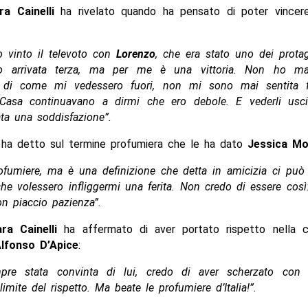
ra Cainelli
ha rivelato quando ha pensato di poter vincer
 vinto il televoto con
Lorenzo
, che era stato uno dei protag
o arrivata terza, ma per me è una vittoria. Non ho ma
e di come mi vedessero fuori, non mi sono mai sentita f
Casa continuavano a dirmi che ero debole. E vederli us
ta una soddisfazione”.
ha detto sul termine profumiera che le ha dato
Jessica Mo
ofumiere, ma è una definizione che detta in amicizia ci può 
e volessero infliggermi una ferita. Non credo di essere così
n piaccio pazienza”.
ara Cainelli
ha affermato di aver portato rispetto nella 
lfonso D’Apice
:
re stata convinta di lui, credo di aver scherzato con 
limite del rispetto. Ma beate le profumiere d’Italia!”.