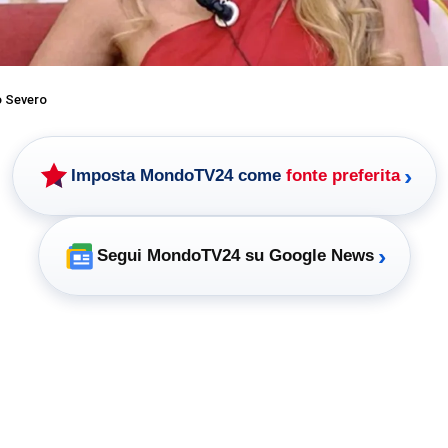
o Severo
›
Imposta MondoTV24 come
fonte preferita
›
Segui MondoTV24 su Google News