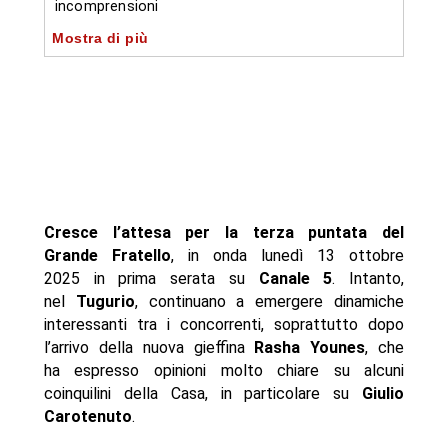
incomprensioni
Mostra di più
-- Chi sarà eliminato? Tre concorrenti al televoto
-- Appuntamento con il Grande Fratello: lunedì 13
ottobre su Canale 5
- Autore
Cresce l’attesa per la terza puntata del
Grande Fratello
, in onda lunedì 13 ottobre
2025 in prima serata su
Canale 5
. Intanto,
nel
Tugurio
, continuano a emergere dinamiche
interessanti tra i concorrenti, soprattutto dopo
l’arrivo della nuova gieffina
Rasha Younes
, che
ha espresso opinioni molto chiare su alcuni
coinquilini della Casa, in particolare su
Giulio
Carotenuto
.