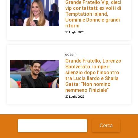
Grande Fratello Vip, dieci
vip contattati: ex volti di
Temptation Island,
Uomini e Donne e grandi
ritorni
30 Luglio 2026
GOSSIP
Grande Fratello, Lorenzo
Spolverato rompe il
silenzio dopo l’incontro
tra Lucia Ilardo e Shaila
Gatta: “Non nomino
nemmeno l’iniziale”
29 Luglio 2026
Ricerca
per: