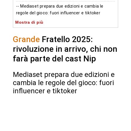
-- Mediaset prepara due edizioni e cambia le
regole del gioco: fuori influencer e tiktoker
Mostra di più
-- Due edizioni del Grande Fratello: Nip e Gold/Vip
-- Addio influencer: chi è escluso dal cast del
Grande
Fratello 2025:
Grande Fratello
rivoluzione in arrivo, chi non
-- Modifiche al format: stop al doppio
appuntamento e dirette più brevi
farà parte del cast Nip
-- Quando sarà presentato il nuovo Grande
Fratello?
Mediaset prepara due edizioni e
cambia le regole del gioco: fuori
- Autore
influencer e tiktoker