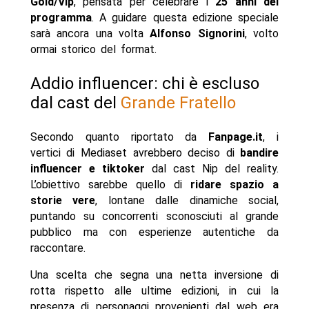
Gold/Vip
, pensata per celebrare i
25 anni del
programma
. A guidare questa edizione speciale
sarà ancora una volta
Alfonso Signorini
, volto
ormai storico del format.
Addio influencer: chi è escluso
dal cast del
Grande Fratello
Secondo quanto riportato da
Fanpage.it
, i
vertici di Mediaset avrebbero deciso di
bandire
influencer e tiktoker
dal cast Nip del reality.
L’obiettivo sarebbe quello di
ridare spazio a
storie vere
, lontane dalle dinamiche social,
puntando su concorrenti sconosciuti al grande
pubblico ma con esperienze autentiche da
raccontare.
Una scelta che segna una netta inversione di
rotta rispetto alle ultime edizioni, in cui la
presenza di personaggi provenienti dal web era