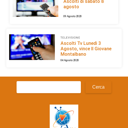
Ascolti di sabato 8
agosto
09 Agosto 2020
TELEVISIONE
Ascolti Tv Lunedì 3
Agosto, vince Il Giovane
Montalbano
04 Agosto 2020
Ricerca
per: