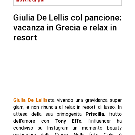
Mostra di più
- Le fan approvano (e prendono appunti)
- Autore
Giulia De Lellis col pancione:
vacanza in Grecia e relax in
resort
Giulia De Lellis
sta vivendo una gravidanza super
glam, e non rinuncia al relax in resort di lusso. In
attesa della sua primogenita
Priscilla
, frutto
dell’amore con
Tony Effe
, l’influencer ha
condiviso su Instagram un momento beauty
particolare dalla Grecia. Nella foto, Giulia è