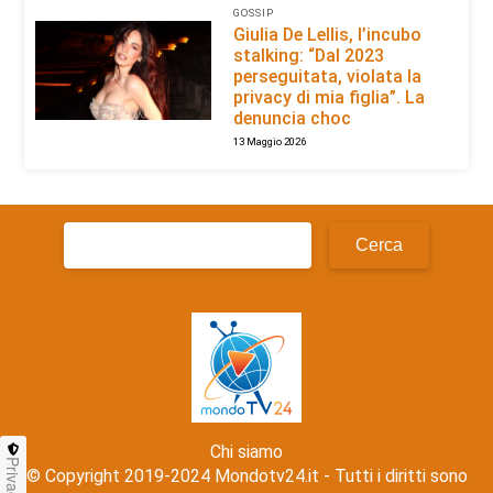
GOSSIP
Giulia De Lellis, l’incubo
stalking: “Dal 2023
perseguitata, violata la
privacy di mia figlia”. La
denuncia choc
13 Maggio 2026
Ricerca
per:
Chi siamo
Privacy
© Copyright 2019-2024 Mondotv24.it - Tutti i diritti sono