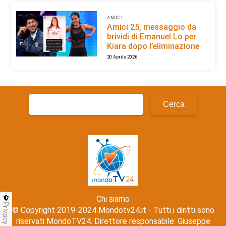
AMICI
Amici 25, messaggio da
brividi di Emanuel Lo per
Kiara dopo l’eliminazione
20 Aprile 2026
Ricerca
per:
Chi siamo
Privacy
© Copyright 2019-2024 Mondotv24.it - Tutti i diritti sono
riservati MondoTV24. Direttore responsabile: Giuseppe