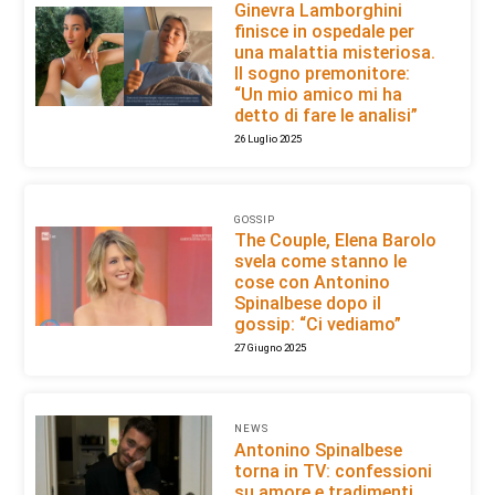
Ginevra Lamborghini
finisce in ospedale per
una malattia misteriosa.
Il sogno premonitore:
“Un mio amico mi ha
detto di fare le analisi”
26 Luglio 2025
GOSSIP
The Couple, Elena Barolo
svela come stanno le
cose con Antonino
Spinalbese dopo il
gossip: “Ci vediamo”
27 Giugno 2025
NEWS
Antonino Spinalbese
torna in TV: confessioni
su amore e tradimenti