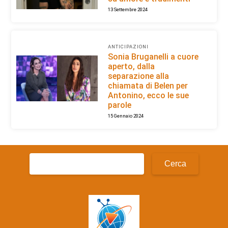
13 Settembre 2024
ANTICIPAZIONI
Sonia Bruganelli a cuore
aperto, dalla
separazione alla
chiamata di Belen per
Antonino, ecco le sue
parole
15 Gennaio 2024
Ricerca
per: