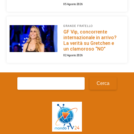
05 Agosto 2026
GRANDE FRATELLO
GF Vip, concorrente
internazionale in arrivo?
La verità su Gretchen e
un clamoroso “NO”
02 Agosto 2026
Ricerca
per: