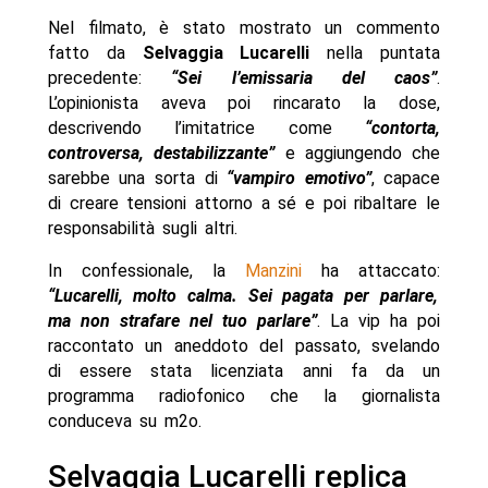
Nel filmato, è stato mostrato un commento
fatto da
Selvaggia Lucarelli
nella puntata
precedente:
“Sei l’emissaria del caos”
.
L’opinionista aveva poi rincarato la dose,
descrivendo l’imitatrice come
“contorta,
controversa, destabilizzante”
e aggiungendo che
sarebbe una sorta di
“vampiro emotivo”
, capace
di creare tensioni attorno a sé e poi ribaltare le
responsabilità sugli altri.
In confessionale, la
Manzini
ha attaccato:
“Lucarelli, molto calma. Sei pagata per parlare,
ma non strafare nel tuo parlare”
. La vip ha poi
raccontato un aneddoto del passato, svelando
di essere stata licenziata anni fa da un
programma radiofonico che la giornalista
conduceva su m2o.
Selvaggia Lucarelli replica