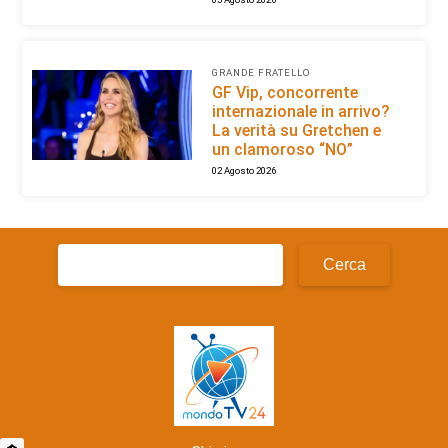
GRANDE FRATELLO
GF Vip, concorrente
internazionale in arrivo?
La verità su Gretchen e
un clamoroso “NO”
02 Agosto 2026
Ricerca
per: