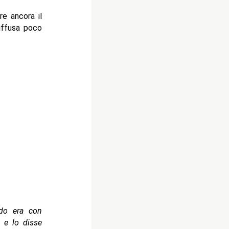
e ancora il
diffusa poco
ndo era con
i e lo disse