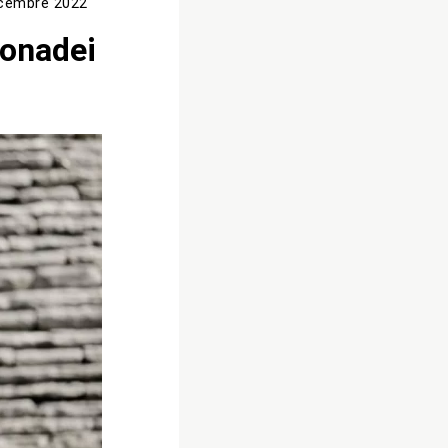
icembre 2022
Donadei