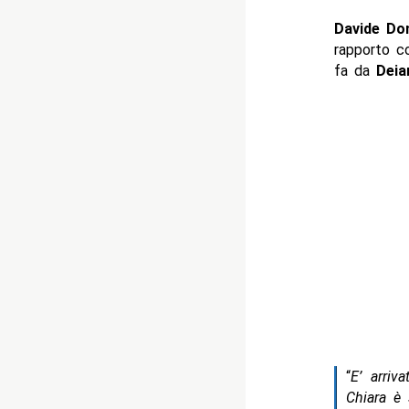
Davide Don
rapporto co
fa da
Deia
“
E’ arri
Chiara è 