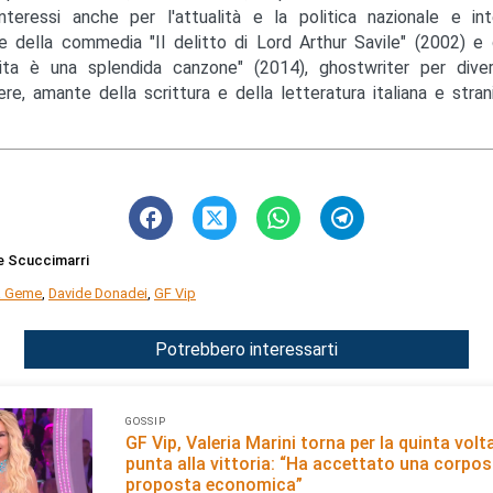
nteressi anche per l'attualità e la politica nazionale e inte
e della commedia "Il delitto di Lord Arthur Savile" (2002) e 
ita è una splendida canzone" (2014), ghostwriter per diver
ere, amante della scrittura e della letteratura italiana e strani
e Scuccimarri
a Geme
,
Davide Donadei
,
GF Vip
Potrebbero interessarti
GOSSIP
GF Vip, Valeria Marini torna per la quinta volt
punta alla vittoria: “Ha accettato una corpo
proposta economica”