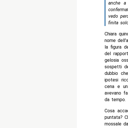
anche a
conferma
vedo perc
finita sol
Chiara quin
nome dell’
la figura d
del rappor
gelosia os
sospetti d
dubbio che
ipotesi ri
cena e un 
avevano fa
da tempo.
Cosa acca
puntata? Ch
mossale da