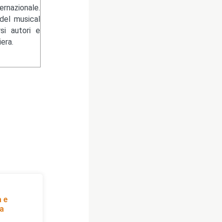
rnazionale.
del musical
si autori e
era.
a e
sa