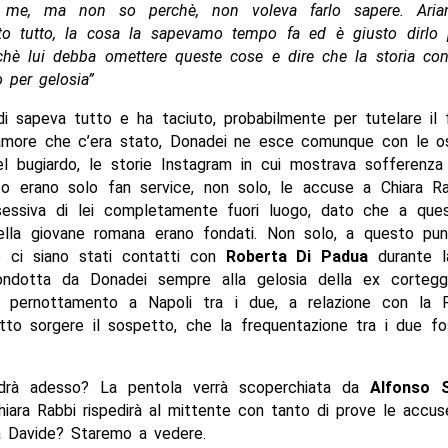
 me, ma non so perchè, non voleva farlo sapere. Ari
to tutto, la cosa la sapevamo tempo fa ed è giusto dirlo
hè lui debba omettere queste cose e dire che la storia con
o per gelosia”
di sapeva tutto e ha taciuto, probabilmente per tutelare il 
amore che c’era stato, Donadei ne esce comunque con le o
el bugiardo, le storie Instagram in cui mostrava sofferenza
to erano solo fan service, non solo, le accuse a Chiara R
sessiva di lei completamente fuori luogo, dato che a que
ella giovane romana erano fondati. Non solo, a questo pun
 ci siano stati contatti con
Roberta Di Padua
durante la
condotta da Donadei sempre alla gelosia della ex corteggi
pernottamento a Napoli tra i due, a relazione con la Ra
tto sorgere il sospetto, che la frequentazione tra i due fo
drà adesso? La pentola verrà scoperchiata da
Alfonso S
iara Rabbi rispedirà al mittente con tanto di prove le accus
 Davide? Staremo a vedere.