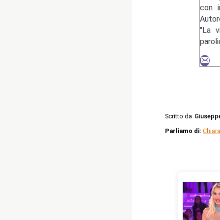
con i
Autor
"La v
paroli
Scritto da
Giusepp
Parliamo di:
Chiar