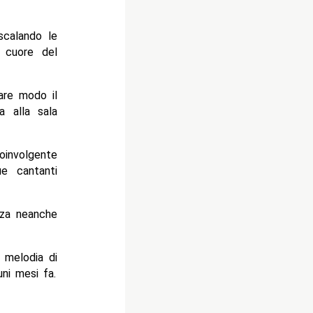
scalando le
l cuore del
are modo il
a alla sala
oinvolgente
ue cantanti
nza neanche
 melodia di
uni mesi fa.