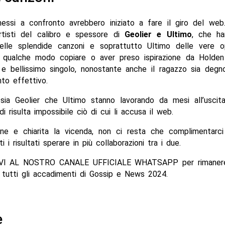
messi a confronto avrebbero iniziato a fare il giro del web
tisti del calibro e spessore di
Geolier e Ultimo
, che ha
elle splendide canzoni e soprattutto Ultimo delle vere o
 qualche modo copiare o aver preso ispirazione da Holden 
 e bellissimo singolo, nonostante anche il ragazzo sia degn
nto effettivo.
sia Geolier che Ultimo stanno lavorando da mesi all’uscit
di risulta impossibile ciò di cui li accusa il web.
one e chiarita la vicenda, non ci resta che complimentarc
ti i risultati sperare in più collaborazioni tra i due.
VI AL NOSTRO CANALE UFFICIALE WHATSAPP per rimanere 
 tutti gli accadimenti di Gossip e News 2024.
e