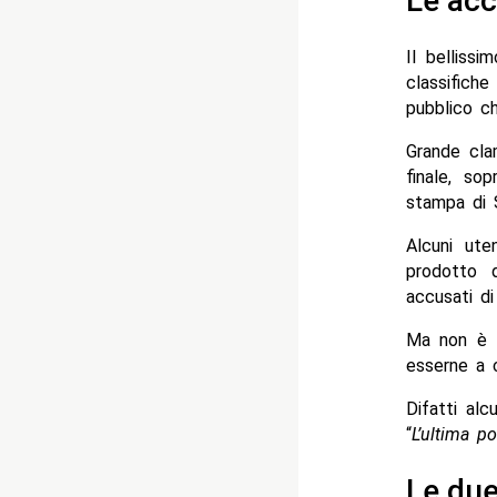
Le acc
Il bellissi
classifich
pubblico c
Grande cla
finale, so
stampa di 
Alcuni ute
prodotto d
accusati di
Ma non è t
esserne a 
Difatti al
“
L’ultima po
Le due