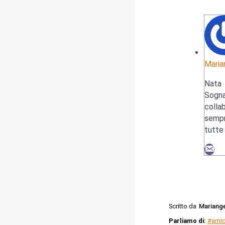
Maria
Nata
Sogna
colla
sempr
tutte
Scritto da
Mariang
Parliamo di:
#amic