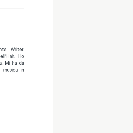
te Writer.
ll’Hair. Ho
da. Mi ha da
a musica in