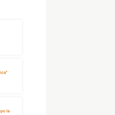
ica”
opo la