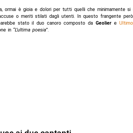
a, ormai è gioia e dolori per tutti quelli che minimamente s
ccuse o meriti stilati dagli utenti. In questo frangente per
sarebbe stato il duo canoro composto da
Geolier
e
Ultimo
one in “
L’ultima poesia
”.