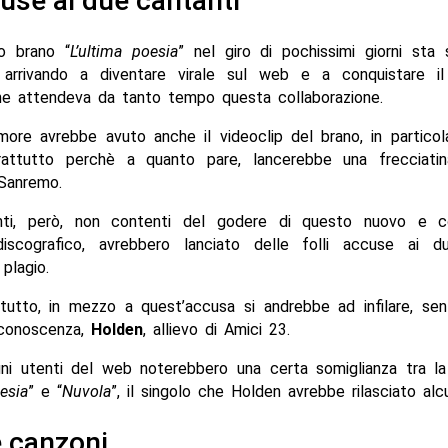
use ai due cantanti
mo brano “
L’ultima poesia
” nel giro di pochissimi giorni sta 
e arrivando a diventare virale sul web e a conquistare i
he attendeva da tanto tempo questa collaborazione.
more avrebbe avuto anche il videoclip del brano, in particol
prattutto perchè a quanto pare, lancerebbe una frecciatin
Sanremo.
nti, però, non contenti del godere di questo nuovo e c
iscografico, avrebbero lanciato delle folli accuse ai d
 plagio.
utto, in mezzo a quest’accusa si andrebbe ad infilare, se
conoscenza,
Holden
, allievo di Amici 23.
cuni utenti del web noterebbero una certa somiglianza tra la
esia
” e “
Nuvola
”, il singolo che Holden avrebbe rilasciato alc
 canzoni