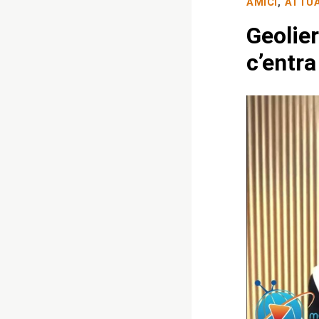
AMICI
,
ATTUA
Geolier
c’entra