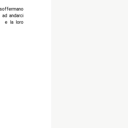
i soffermano
ò ad andarci
e la loro