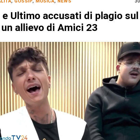
LITÀ
,
GOSSIP
,
MUSICA
,
NEWS
30
 e Ultimo accusati di plagio sul
 un allievo di Amici 23