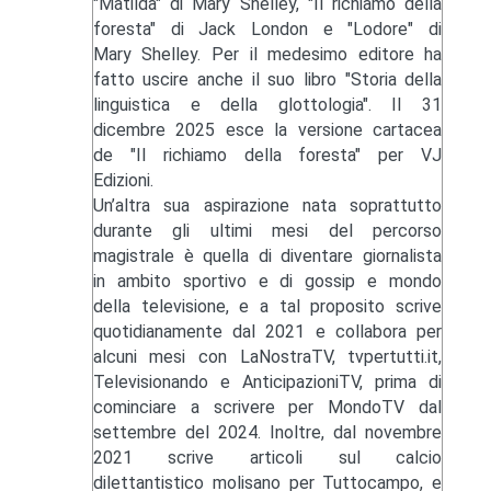
"Matilda" di Mary Shelley, "Il richiamo della
foresta" di Jack London e "Lodore" di
Mary Shelley. Per il medesimo editore ha
fatto uscire anche il suo libro "Storia della
linguistica e della glottologia". Il 31
dicembre 2025 esce la versione cartacea
de "Il richiamo della foresta" per VJ
Edizioni.
Un’altra sua aspirazione nata soprattutto
durante gli ultimi mesi del percorso
magistrale è quella di diventare giornalista
in ambito sportivo e di gossip e mondo
della televisione, e a tal proposito scrive
quotidianamente dal 2021 e collabora per
alcuni mesi con LaNostraTV, tvpertutti.it,
Televisionando e AnticipazioniTV, prima di
cominciare a scrivere per MondoTV dal
settembre del 2024. Inoltre, dal novembre
2021 scrive articoli sul calcio
dilettantistico molisano per Tuttocampo, e