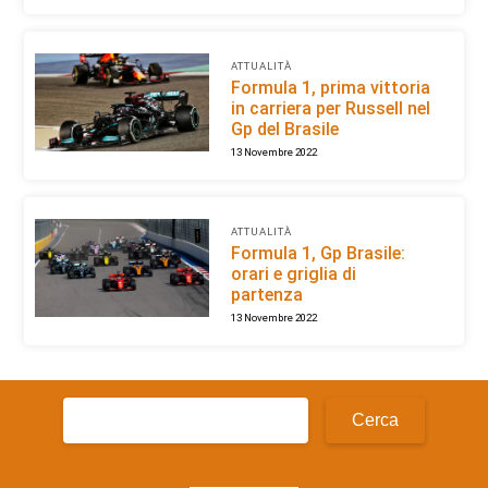
ATTUALITÀ
Formula 1, prima vittoria
in carriera per Russell nel
Gp del Brasile
13 Novembre 2022
ATTUALITÀ
Formula 1, Gp Brasile:
orari e griglia di
partenza
13 Novembre 2022
Ricerca
per: