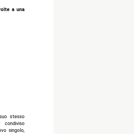
volte a una
 suo stesso
i condiviso
ovo singolo,