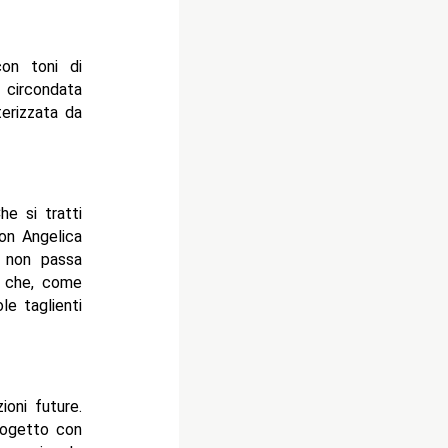
on toni di
 circondata
terizzata da
he si tratti
con Angelica
e non passa
o che, come
le taglienti
ioni future.
rogetto con