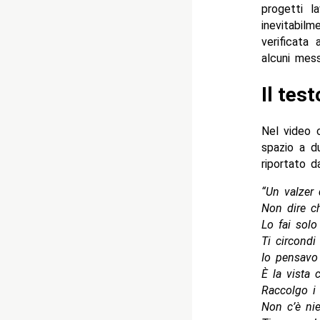
progetti la
inevitabil
verificata
alcuni mess
Il tes
Nel video c
spazio a d
riportato 
“Un valzer 
Non dire c
Lo fai solo
Ti circondi
Io pensavo
È la vista 
Raccolgo i 
Non c’è ni