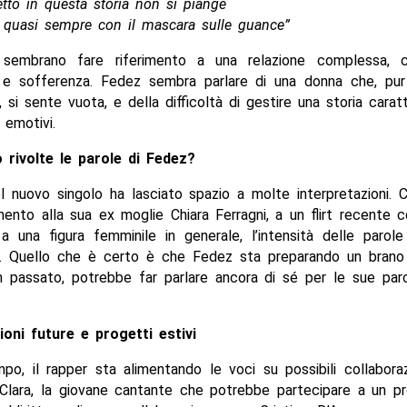
tto in questa storia non si piange
o quasi sempre con il mascara sulle guance”
 sembrano fare riferimento a una relazione complessa, c
ne e sofferenza. Fedez sembra parlare di una donna che, pur
 si sente vuota, e della difficoltà di gestire una storia carat
 emotivi.
 rivolte le parole di Fedez?
l nuovo singolo ha lasciato spazio a molte interpretazioni. C
imento alla sua ex moglie Chiara Ferragni, a un flirt recente 
 a una figura femminile in generale, l’intensità delle parol
a. Quello che è certo è che Fedez sta preparando un bran
 passato, potrebbe far parlare ancora di sé per le sue paro
ioni future e progetti estivi
po, il rapper sta alimentando le voci su possibili collaboraz
i Clara, la giovane cantante che potrebbe partecipare a un p