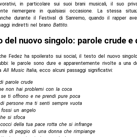
vorativi, in particolare sui suoi brani musicali, il suo pr
mente riemergere in qualsiasi occasione. La stessa situ
 anche durante il Festival di Sanremo, quando il rapper ave
aggi indiretti nel brano
Battito
.
to del nuovo singolo: parole crude e 
he Fedez ha spoilerato sui social, il testo del nuovo singol
ubbi: le parole sono dure e apparentemente rivolte a una 
da
All Music Italia
, ecco alcuni passaggi significativi:
di parole crude
he non hai problemi con la coca
 se ti offrono e ne prendi pure poca
 di persone ma ti senti sempre vuota
 fossi un angelo
che si sfoca
cocci della tua pace rotta che si infrange
ente di peggio di una donna che rimpiange