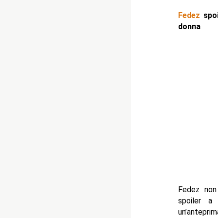
Fedez
spoi
donna
Fedez non 
spoiler a 
un’anteprim