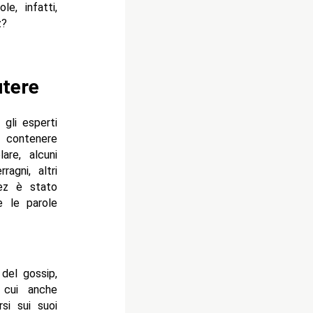
e, infatti,
z?
utere
 gli esperti
 contenere
are, alcuni
agni, altri
dez è stato
e le parole
del gossip,
 cui anche
si sui suoi