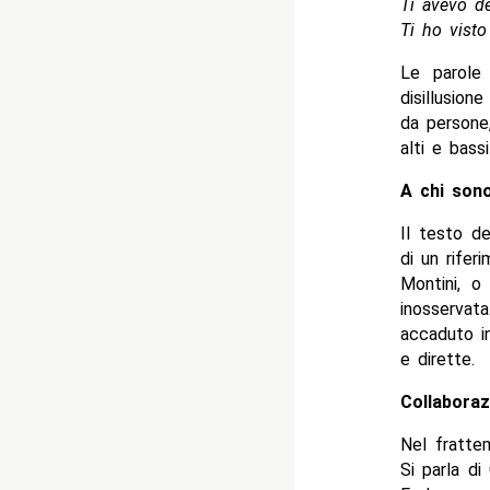
Ti avevo de
Ti ho vist
Le parole
disillusio
da persone,
alti e bassi
A chi sono
Il testo de
di un rifer
Montini, o
inosservat
accaduto in
e dirette.
Collaboraz
Nel frattem
Si parla d