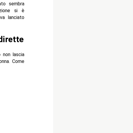
ivato sembra
azione si è
va lanciato
dirette
o non lascia
donna. Come