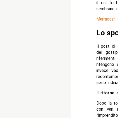
il cui tes
sembrano r
Marracash 
Lo spo
Il post di 
del gossi
riferiment
ritengono 
invece ved
recentemen
siano indir
Il ritorno
Dopo la ro
con vari 
l’imprendi