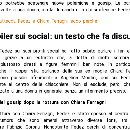
to potrebbe scatenare nuove polemiche e gossip. Le parol
ivolte a una donna, ma la domanda è: a chi si riferisce Fede
attacca Fedez e Chiara Ferragni: ecco perché
iler sui social: un testo che fa disc
Fedez sui suoi profili social ha fatto subito parlare i fan e
p, grazie a un estratto che, a detta di molti, sembra
i piuttosto diretti a figure femminili ben note. In particol
che il rapper stia parlando della sua ex moglie Chiara Ferr
ono possibili riferimenti a Angelica Montini, con cui Fe
te al centro delle chiacchiere. Non si esclude, però, ch
izzate a una donna in generale, senza un riferimento preciso.
 del gossip dopo la rottura con Chiara Ferragni
ttura con Chiara Ferragni, Fedez è stato spesso al centro 
rumors che sono emersi attraverso diverse fonti, tra
tore Fabrizio Corona. Nonostante Fedez cerchi di concentrar