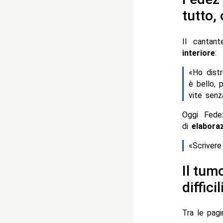
tutto,
Il cantan
interiore
:
«Ho dist
è bello, 
vite senz
Oggi Fede
di
elabora
«Scrivere
Il tum
difficil
Tra le pagi