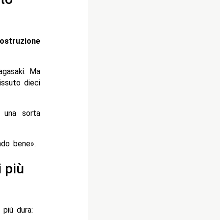
costruzione
agasaki. Ma
issuto dieci
 una sorta
ndo bene».
i più
 più dura: