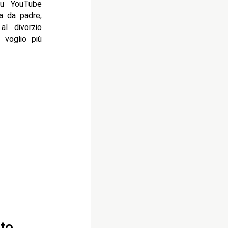
su YouTube
ita da padre,
al divorzio
 voglio più
tto