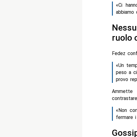
«Ci hann
abbiamo 
Nessun
ruolo 
Fedez conf
«Un tempo
peso a ciò
provo rep
Ammette i
contrastare
«Non con
fermare i 
Gossip