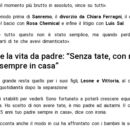
il momento più brutto in assoluto, vince su tutti».
eriodo prima di
Sanremo
, il
divorzio da Chiara Ferragni
, il
el bacio con
Rosa Chemical
e infine il litigio con
Luis Sal
.
e tutto questo non è stato semplice, ma quando perdi
parti di te che avevi dimenticato».
e la vita da padre: “Senza tate, con
sempre in casa”
 grande resta quello per i suoi figli,
Leone e Vittoria
, al 
uotidianità dopo la separazione:
i stabiliti per vederli. Sono fortunato a poterli crescere e
 Ho scelto di non avere tate, è mio padre ad aiutarmi. Il ch
5 anni tuo padre sempre in casa», dice con ironia.
acconta anche il modo in cui ha affrontato con i bambini la s