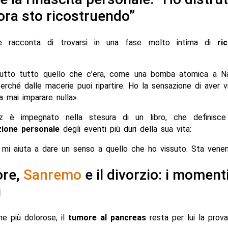
 ora sto ricostruendo”
te racconta di trovarsi in una fase molto intima di
ri
rutto tutto quello che c’era, come una bomba atomica a N
perché dalle macerie puoi ripartire. Ho la sensazione di aver v
a mai imparare nulla».
z è impegnato nella stesura di un libro, che definisce
zione personale
degli eventi più duri della sua vita:
 mi aiuta a dare un senso a quello che ho vissuto. Sta vene
ore,
Sanremo
e il divorzio: i moment
i
ne più dolorose, il
tumore al pancreas
resta per lui la prova