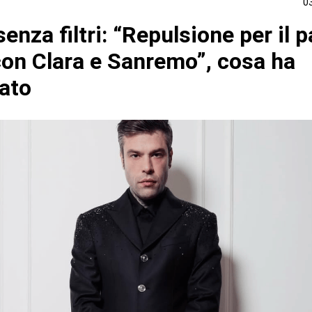
0
enza filtri: “Repulsione per il 
t con Clara e Sanremo”, cosa ha
rato