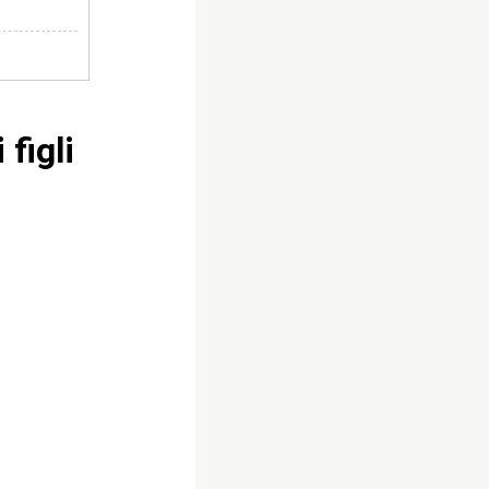
”
iciale”
o
figli