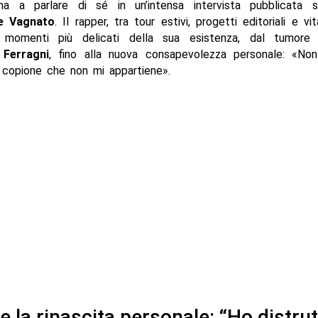
a a parlare di sé in un’intensa intervista pubblicata 
le Vagnato
. Il rapper, tra tour estivi, progetti editoriali e v
 momenti più delicati della sua esistenza, dal tumore 
 Ferragni
, fino alla nuova consapevolezza personale: «Non
 copione che non mi appartiene».
e la rinascita personale: “Ho distru