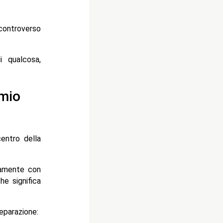
 controverso
 qualcosa,
 mio
centro della
quamente con
e significa
eparazione: