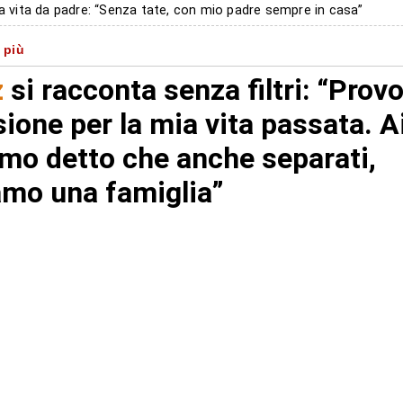
la vita da padre: “Senza tate, con mio padre sempre in casa”
nostalgia del passato: “Recitavo un ruolo che non mi apparteneva
 più
fake news: “Il bacio con Clara? Forse creato con l’intelligenza artif
z
si racconta senza filtri: “Prov
rdo al futuro: “Temo l’adolescenza dei miei figli”
ione per la mia vita passata. Ai 
mo detto che anche separati,
amo una famiglia”