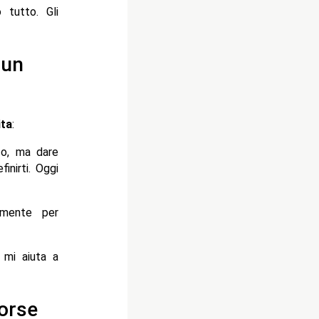
 tutto. Gli
 un
ita
:
co, ma dare
inirti. Oggi
almente per
 mi aiuta a
Forse