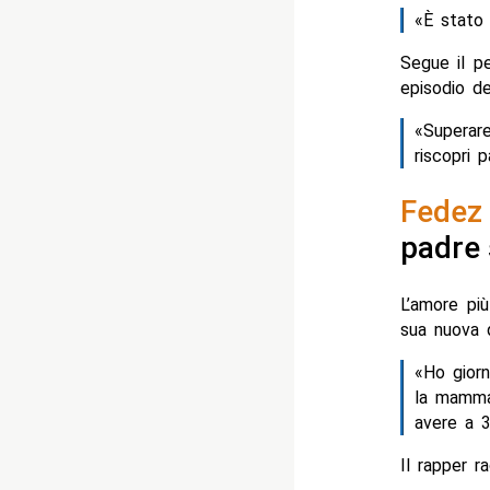
«È stato 
Segue il p
episodio d
«Superar
riscopri 
Fedez
padre 
L’amore più
sua nuova q
«Ho giorn
la mamma.
avere a 3
Il rapper r