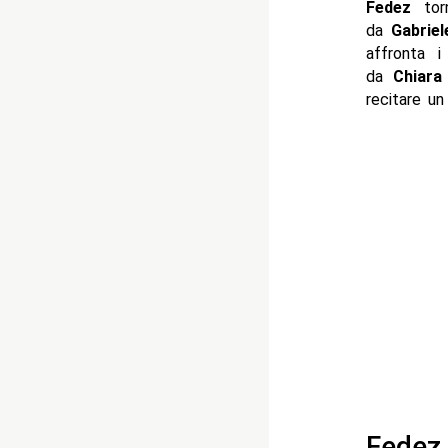
Fedez
torn
da
Gabrie
affronta i
da
Chiara
recitare un
Fedez 