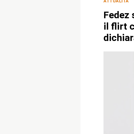
ATTUALITÀ
Fedez s
il flir
dichia